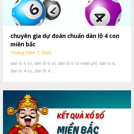
chuyên gia dự đoán chuẩn dàn lô 4 con
miền bắc
Tháng Tám 7, 2026
dan lo 6 so, dàn lô 6 số, dàn lô 6 số miền phí, dan lo 6,
dan lo 4 so, dàn lô 4…