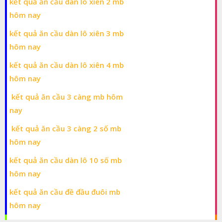
kết quả ăn cầu dàn lô xiên 2 mb
hôm nay
kết quả ăn cầu dàn lô xiên 3 mb
hôm nay
kết quả ăn cầu dàn lô xiên 4 mb
hôm nay
kết quả ăn cầu 3 càng mb hôm
nay
kết quả ăn cầu 3 càng 2 số mb
hôm nay
kết quả ăn cầu dàn lô 10 số mb
hôm nay
kết quả ăn cầu đề đầu đuôi mb
hôm nay