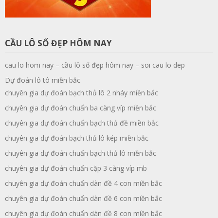
CẦU LÔ SỐ ĐẸP HÔM NAY
cau lo hom nay – cầu lô số đẹp hôm nay – soi cau lo dep
Dự đoán lô tô miền bắc
chuyên gia dự đoán bạch thủ lô 2 nháy miền bắc
chuyên gia dự đoán chuẩn ba càng víp miền bắc
chuyên gia dự đoán chuẩn bạch thủ đề miền bắc
chuyên gia dự đoán bạch thủ lô kép miền bắc
chuyên gia dự đoán chuẩn bạch thủ lô miền bắc
chuyên gia dự đoán chuẩn cặp 3 càng víp mb
chuyên gia dự đoán chuẩn dàn đề 4 con miền bắc
chuyên gia dự đoán chuẩn dàn đề 6 con miền bắc
chuyên gia dự đoán chuẩn dàn đề 8 con miền bắc