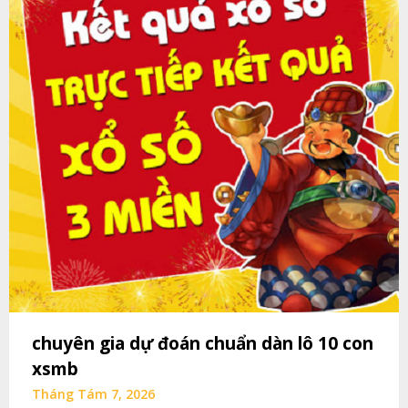
chuyên gia dự đoán chuẩn dàn lô 10 con
xsmb
Tháng Tám 7, 2026