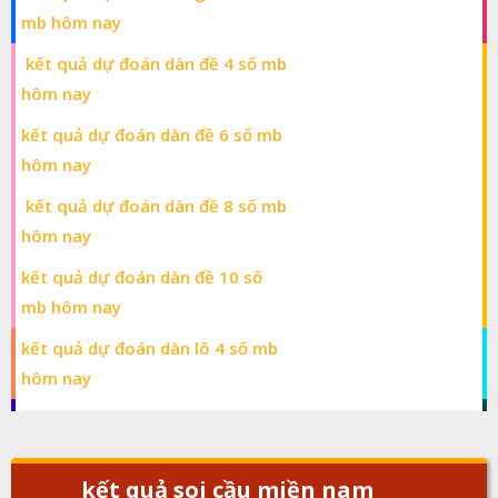
mb hôm nay
kết quả dự đoán dàn đề 4 số mb
hôm nay
kết quả dự đoán dàn đề 6 số mb
hôm nay
kết quả dự đoán dàn đề 8 số mb
hôm nay
kết quả dự đoán dàn đề 10 số
mb hôm nay
kết quả dự đoán dàn lô 4 số mb
hôm nay
kết quả soi cầu miền nam