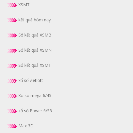
XSMT
kết quả hôm nay
Sổ kết quả XSMB
Sổ kết quả XSMN
Sổ kết quả XSMT
xổ số vietlott
Xo so mega 6/45
xổ số Power 6/55
Max 3D