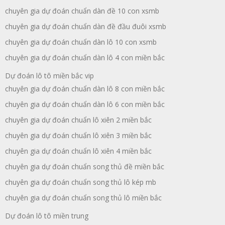
chuyên gia dự đoán chuẩn dàn đề 10 con xsmb
chuyên gia dự đoán chuẩn dàn đề đầu đuôi xsmb
chuyên gia dự đoán chuẩn dàn lô 10 con xsmb
chuyên gia dự đoán chuẩn dàn lô 4 con miền bắc
Dự đoán lô tô miền bắc vip
chuyên gia dự đoán chuẩn dàn lô 8 con miền bắc
chuyên gia dự đoán chuẩn dàn lô 6 con miền bắc
chuyên gia dự đoán chuẩn lô xiên 2 miền bắc
chuyên gia dự đoán chuẩn lô xiên 3 miền bắc
chuyên gia dự đoán chuẩn lô xiên 4 miền bắc
chuyên gia dự đoán chuẩn song thủ đề miền bắc
chuyên gia dự đoán chuẩn song thủ lô kép mb
chuyên gia dự đoán chuẩn song thủ lô miền bắc
Dự đoán lô tô miền trung