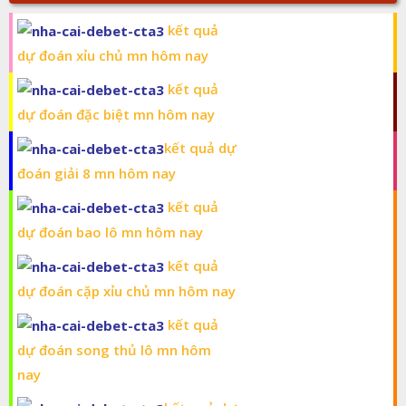
kết quả
dự đoán xỉu chủ mn hôm nay
kết quả
dự đoán đặc biệt mn hôm nay
kết quả dự
đoán giải 8 mn hôm nay
kết quả
dự đoán bao lô mn hôm nay
kết quả
dự đoán cặp xỉu chủ mn hôm nay
kết quả
dự đoán song thủ lô mn hôm
nay