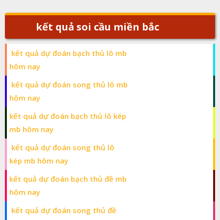
kết quả soi cầu miền bắc
kết quả dự đoán bạch thủ lô mb
hôm nay
kết quả dự đoán song thủ lô mb
hôm nay
kết quả dự đoán bạch thủ lô kép
mb hôm nay
kết quả dự đoán song thủ lô
kép mb hôm nay
kết quả dự đoán bạch thủ đề mb
hôm nay
kết quả dự đoán song thủ đề