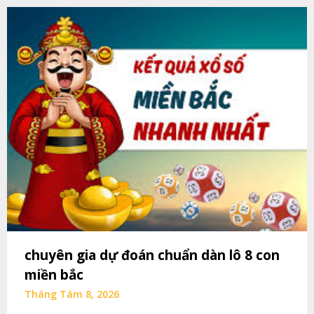
chuyên gia dự đoán chuẩn dàn lô 8 con
miền bắc
Tháng Tám 8, 2026