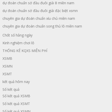
dự đoán chuẩn sớ đầu đuôi giải 8 miền nam
dự đoán chuẩn sớ đầu đuôi giải đặc biệt xsmn
chuyên gia dự đoán chuẩn xíu chủ miền nam
chuyên gia dự đoán chuẩn song thủ lô miền nam
Chốt số hằng ngày
Kinh nghiệm chơi lô
THỐNG KÊ KQXS MIỄN PHÍ
XSMB
XSMN
XSMT
kết quả hôm nay
Sổ kết quả
Sổ kết quả XSMB
Sổ kết quả XSMT
Sổ kết quả XSMN