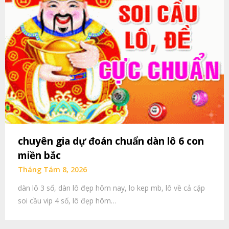
chuyên gia dự đoán chuẩn dàn lô 6 con
miền bắc
Tháng Tám 8, 2026
dàn lô 3 số, dàn lô đẹp hôm nay, lo kep mb, lô về cả cặp
soi cầu vip 4 số, lô đẹp hôm…