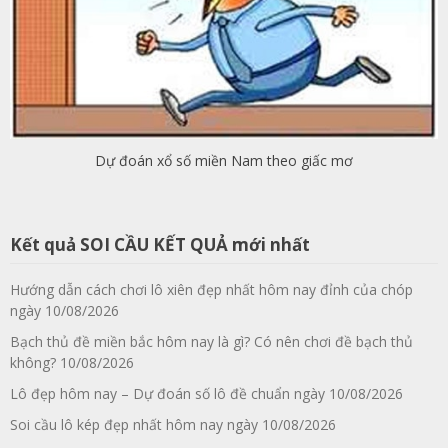
Dự đoán xổ số miền Nam theo giấc mơ
Kết quả SOI CẦU KẾT QUẢ mới nhất
Hướng dẫn cách chơi lô xiên đẹp nhất hôm nay đỉnh của chóp
ngày 10/08/2026
Bạch thủ đề miền bắc hôm nay là gì? Có nên chơi đề bạch thủ
không? 10/08/2026
Lô đẹp hôm nay – Dự đoán số lô đề chuẩn ngày 10/08/2026
Soi cầu lô kép đẹp nhất hôm nay ngày 10/08/2026