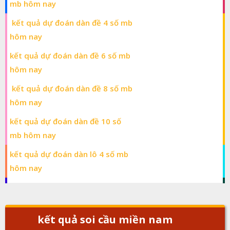
mb hôm nay
kết quả dự đoán dàn đề 4 số mb
hôm nay
kết quả dự đoán dàn đề 6 số mb
hôm nay
kết quả dự đoán dàn đề 8 số mb
hôm nay
kết quả dự đoán dàn đề 10 số
mb hôm nay
kết quả dự đoán dàn lô 4 số mb
hôm nay
kết quả soi cầu miền nam