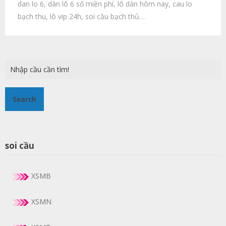
dan lo 6, dàn lô 6 số miền phí, lô dàn hôm nay, cau lo
bạch thu, lô vip 24h, soi cầu bạch thủ…
Search
soi cầu
XSMB
XSMN