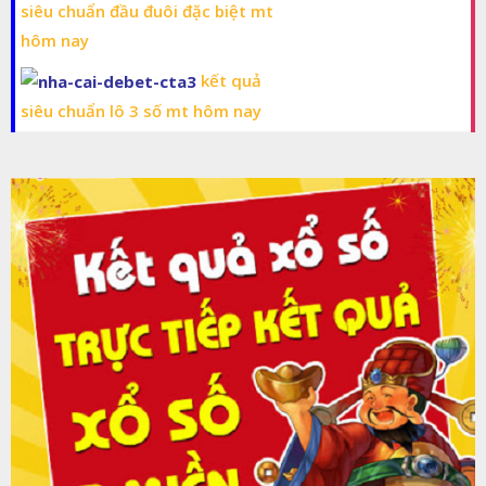
siêu chuẩn đầu đuôi đặc biệt mt
hôm nay
kết quả
siêu chuẩn lô 3 số mt hôm nay