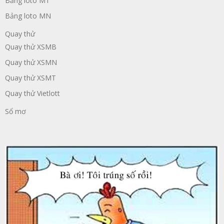
Bảng loto MT
Bảng loto MN
Quay thử
Quay thử XSMB
Quay thử XSMN
Quay thử XSMT
Quay thử Vietlott
Sổ mơ