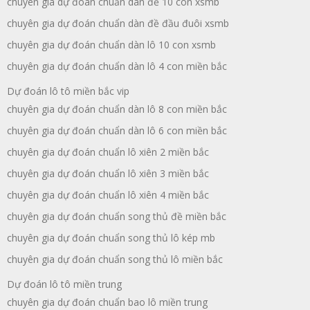
chuyên gia dự đoán chuẩn dàn đề 10 con xsmb
chuyên gia dự đoán chuẩn dàn đề đầu đuôi xsmb
chuyên gia dự đoán chuẩn dàn lô 10 con xsmb
chuyên gia dự đoán chuẩn dàn lô 4 con miền bắc
Dự đoán lô tô miền bắc vip
chuyên gia dự đoán chuẩn dàn lô 8 con miền bắc
chuyên gia dự đoán chuẩn dàn lô 6 con miền bắc
chuyên gia dự đoán chuẩn lô xiên 2 miền bắc
chuyên gia dự đoán chuẩn lô xiên 3 miền bắc
chuyên gia dự đoán chuẩn lô xiên 4 miền bắc
chuyên gia dự đoán chuẩn song thủ đề miền bắc
chuyên gia dự đoán chuẩn song thủ lô kép mb
chuyên gia dự đoán chuẩn song thủ lô miền bắc
Dự đoán lô tô miền trung
chuyên gia dự đoán chuẩn bao lô miền trung