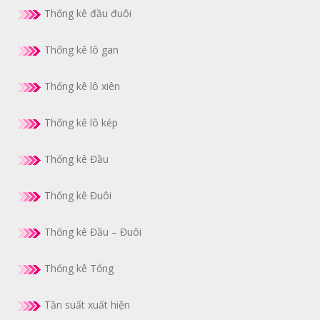
Thống kê đầu đuôi
Thống kê lô gan
Thống kê lô xiên
Thống kê lô kép
Thống kê Đầu
Thống kê Đuôi
Thống kê Đầu – Đuôi
Thống kê Tổng
Tần suất xuất hiện