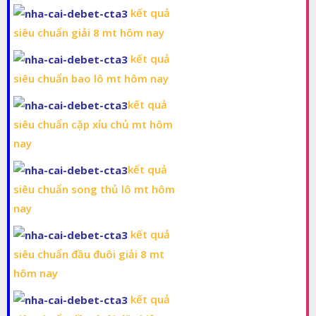
kết quả
siêu chuẩn giải 8 mt hôm nay
kết quả
siêu chuẩn bao lô mt hôm nay
kết quả
siêu chuẩn cặp xỉu chủ mt hôm
nay
kết quả
siêu chuẩn song thủ lô mt hôm
nay
kết quả
siêu chuẩn đầu đuôi giải 8 mt
hôm nay
kết quả