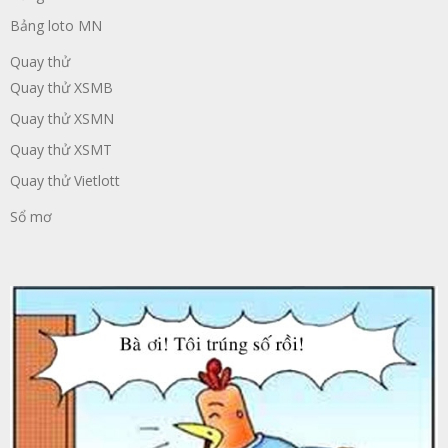
Bảng loto MN
Quay thử
Quay thử XSMB
Quay thử XSMN
Quay thử XSMT
Quay thử Vietlott
Sổ mơ