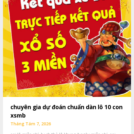
chuyên gia dự đoán chuẩn dàn lô 10 con
xsmb
Tháng Tám 7, 2026