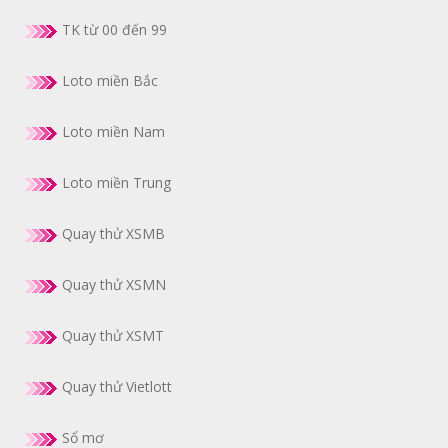
TK từ 00 đến 99
Loto miền Bắc
Loto miền Nam
Loto miền Trung
Quay thử XSMB
Quay thử XSMN
Quay thử XSMT
Quay thử Vietlott
Sổ mơ