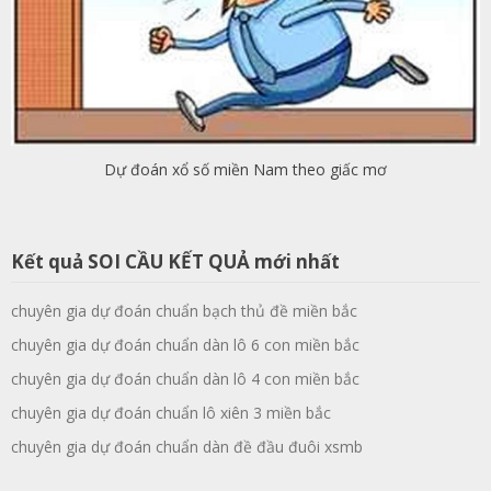
Dự đoán xổ số miền Nam theo giấc mơ
Kết quả SOI CẦU KẾT QUẢ mới nhất
chuyên gia dự đoán chuẩn bạch thủ đề miền bắc
chuyên gia dự đoán chuẩn dàn lô 6 con miền bắc
chuyên gia dự đoán chuẩn dàn lô 4 con miền bắc
chuyên gia dự đoán chuẩn lô xiên 3 miền bắc
chuyên gia dự đoán chuẩn dàn đề đầu đuôi xsmb