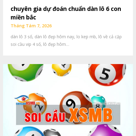
chuyên gia dự đoán chuẩn dàn lô 6 con
miền bắc
Tháng Tám 7, 2026
dàn lô 3 số, dàn lô đẹp hôm nay, lo kep mb, lô về cả cặp
soi cầu vip 4 số, lô đẹp hôm…