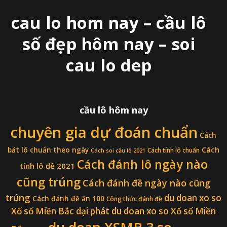
Skip
cau lo hom nay – cầu lô
to
content
số đẹp hôm nay – soi
cau lo dep
cầu lô hôm nay
chuyên gia dự đoán chuẩn
Cách
Cách
bắt lô chuẩn theo ngày
Cách tính lô chuẩn
Cách soi cầu lô 2021
Cách đánh lô ngày nào
tính lô đề 2021
cũng trúng
Cách đánh đề ngày nào cũng
trúng
du doan xo so
Cách đánh đề ăn 100
Công thức đánh đề
Xổ số Miền Bắc dại phát
du doan xo so Xổ số Miền