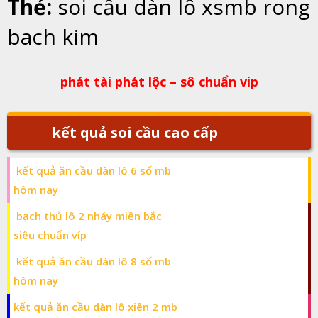
Thẻ:
soi cầu dàn lô xsmb rong
bach kim
phát tài phát lộc – sô chuẩn vip
kết quả soi cầu cao cấp
kết quả ăn cầu dàn lô 6 số mb
hôm nay
bạch thủ lô 2 nháy miền bắc
siêu chuẩn víp
kết quả ăn cầu dàn lô 8 số mb
hôm nay
kết quả ăn cầu dàn lô xiên 2 mb