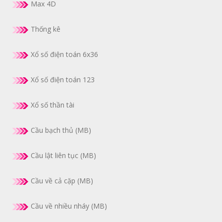
Max 4D
Thống kê
Xổ số điện toán 6x36
Xổ số điện toán 123
Xổ số thần tài
Cầu bạch thủ (MB)
Cầu lật liên tục (MB)
Cầu về cả cặp (MB)
Cầu về nhiều nháy (MB)