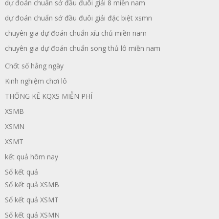
dự đoán chuẩn sớ đầu đuôi giải 8 miền nam
dự đoán chuẩn sớ đầu đuôi giải đặc biệt xsmn
chuyên gia dự đoán chuẩn xíu chủ miền nam
chuyên gia dự đoán chuẩn song thủ lô miền nam
Chốt số hằng ngày
Kinh nghiệm chơi lô
THỐNG KÊ KQXS MIỄN PHÍ
XSMB
XSMN
XSMT
kết quả hôm nay
Sổ kết quả
Sổ kết quả XSMB
Sổ kết quả XSMT
Sổ kết quả XSMN