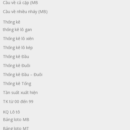
Cầu về cả cặp (MB
Cầu về nhiều nháy (MB)
Thống kê
thống kê lô gan
Thống kê lô xiên
Thống kê lô kép
Thống kê Đầu
Thống kê Đuôi
Thống kê Đầu – Đuôi
Thống kê Tổng
Tần suất xuất hiện
TK từ 00 đến 99
KQ Lô tô
Bảng loto MB
Bảng loto MT