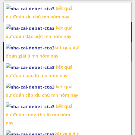
kết quả
dự đoán xỉu chủ mn hôm nay
kết quả
dự đoán đặc biệt mn hôm nay
kết quả dự
đoán giải 8 mn hôm nay
kết quả
dự đoán bao lô mn hôm nay
kết quả
dự đoán cặp xỉu chủ mn hôm nay
kết quả
dự đoán song thủ lô mn hôm
nay
kết quả dự