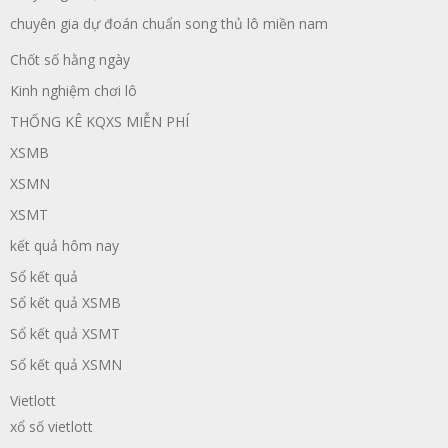
chuyên gia dự đoán chuẩn song thủ lô miền nam
Chốt số hằng ngày
Kinh nghiệm chơi lô
THỐNG KÊ KQXS MIỄN PHÍ
XSMB
XSMN
XSMT
kết quả hôm nay
Sổ kết quả
Sổ kết quả XSMB
Sổ kết quả XSMT
Sổ kết quả XSMN
Vietlott
xổ số vietlott