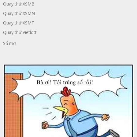
Quay thử XSMB
Quay thử XSMN
Quay thử XSMT
Quay thử Vietlott
Sổ mơ