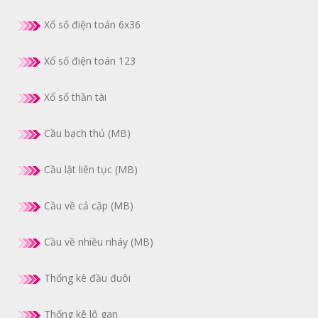
Xổ số điện toán 6x36
Xổ số điện toán 123
Xổ số thần tài
Cầu bạch thủ (MB)
Cầu lật liên tục (MB)
Cầu về cả cặp (MB)
Cầu về nhiều nháy (MB)
Thống kê đầu đuôi
Thống kê lô gan