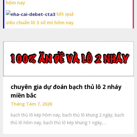
hôm nay
kết quả
siêu chuẩn lô 3 số mt hôm nay
chuyên gia dự đoán bạch thủ lô 2 nháy
miền bắc
Tháng Tám 7, 2026
bạch thủ lô kép hôm nay, bạch thủ lô khung 2 ngày, bạch
thủ lô hôm nay, bạch thủ lô kép khung 1 ngày,…