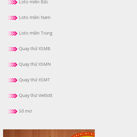
Loto miền Bắc
Loto miền Nam
Loto miền Trung
Quay thử XSMB
Quay thử XSMN
Quay thử XSMT
Quay thử Vietlott
Sổ mơ