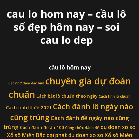
Skip
cau lo hom nay – cầu lô
to
content
số đẹp hôm nay – soi
cau lo dep
cầu lô hôm nay
chuyên gia dự đoán
Bạc nhớ theo đặc biệt
chuẩn
Cách bắt lô chuẩn theo ngày
Cách tính lô chuẩn
Cách đánh lô ngày nào
Cách tính lô đề 2021
cũng trúng
Cách đánh đề ngày nào cũng
trúng
du doan xo so
Cách đánh đề ăn 100
Công thức đánh đề
Xổ số Miền Bắc dại phát
du doan xo so Xổ số Miền