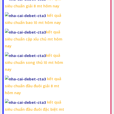
siêu chuẩn giải 8 mt hôm nay
kết quả
siêu chuẩn bao lô mt hôm nay
kết quả
siêu chuẩn cặp xỉu chủ mt hôm
nay
kết quả
siêu chuẩn song thủ lô mt hôm
nay
kết quả
siêu chuẩn đầu đuôi giải 8 mt
hôm nay
kết quả
siêu chuẩn đầu đuôi đặc biệt mt