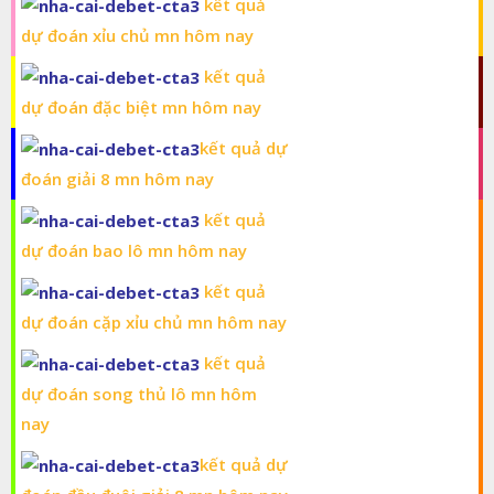
kết quả
dự đoán xỉu chủ mn hôm nay
kết quả
dự đoán đặc biệt mn hôm nay
kết quả dự
đoán giải 8 mn hôm nay
kết quả
dự đoán bao lô mn hôm nay
kết quả
dự đoán cặp xỉu chủ mn hôm nay
kết quả
dự đoán song thủ lô mn hôm
nay
kết quả dự