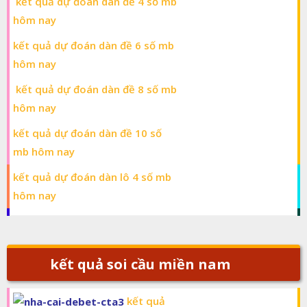
kết quả dự đoán dàn đề 4 số mb
hôm nay
kết quả dự đoán dàn đề 6 số mb
hôm nay
kết quả dự đoán dàn đề 8 số mb
hôm nay
kết quả dự đoán dàn đề 10 số
mb hôm nay
kết quả dự đoán dàn lô 4 số mb
hôm nay
kết quả soi cầu miền nam
kết quả