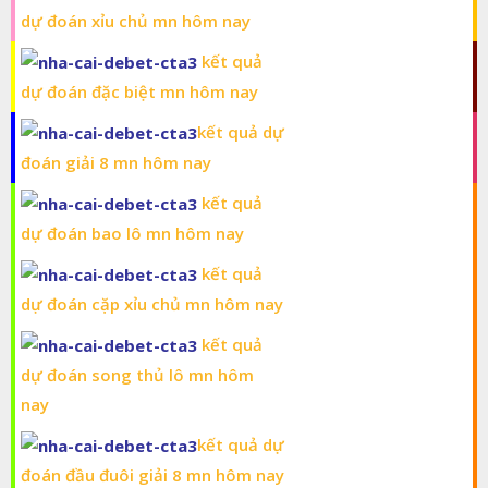
dự đoán xỉu chủ mn hôm nay
kết quả
dự đoán đặc biệt mn hôm nay
kết quả dự
đoán giải 8 mn hôm nay
kết quả
dự đoán bao lô mn hôm nay
kết quả
dự đoán cặp xỉu chủ mn hôm nay
kết quả
dự đoán song thủ lô mn hôm
nay
kết quả dự
đoán đầu đuôi giải 8 mn hôm nay