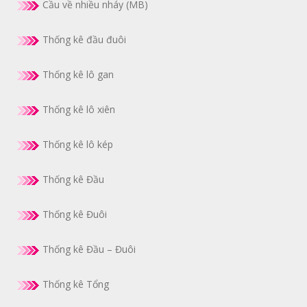
Cầu về nhiều nháy (MB)
Thống kê đầu đuôi
Thống kê lô gan
Thống kê lô xiên
Thống kê lô kép
Thống kê Đầu
Thống kê Đuôi
Thống kê Đầu – Đuôi
Thống kê Tổng