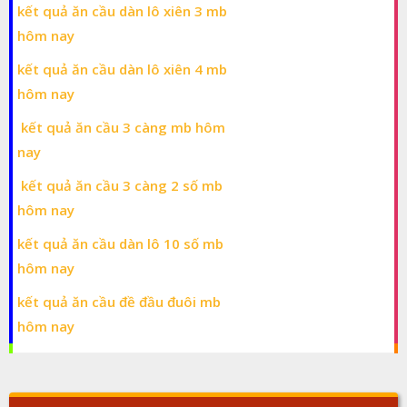
kết quả ăn cầu dàn lô xiên 3 mb
hôm nay
kết quả ăn cầu dàn lô xiên 4 mb
hôm nay
kết quả ăn cầu 3 càng mb hôm
nay
kết quả ăn cầu 3 càng 2 số mb
hôm nay
kết quả ăn cầu dàn lô 10 số mb
hôm nay
kết quả ăn cầu đề đầu đuôi mb
hôm nay