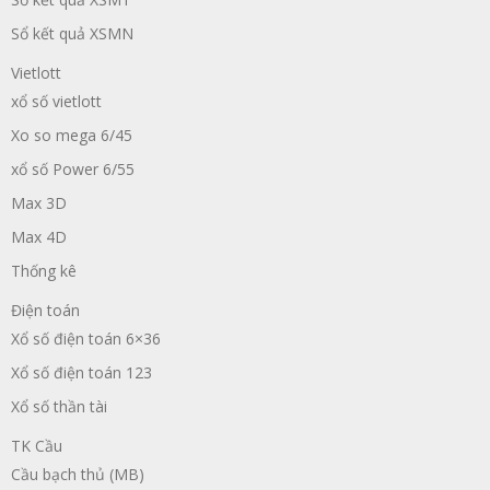
Sổ kết quả XSMN
Vietlott
xổ số vietlott
Xo so mega 6/45
xổ số Power 6/55
Max 3D
Max 4D
Thống kê
Điện toán
Xổ số điện toán 6×36
Xổ số điện toán 123
Xổ số thần tài
TK Cầu
Cầu bạch thủ (MB)