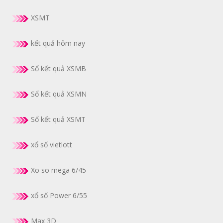
XSMT
kết quả hôm nay
Sổ kết quả XSMB
Sổ kết quả XSMN
Sổ kết quả XSMT
xổ số vietlott
Xo so mega 6/45
xổ số Power 6/55
Max 3D