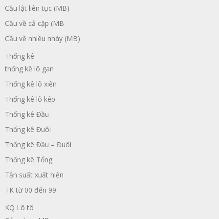
Cầu lật liên tục (MB)
Cầu về cả cặp (MB
Cầu về nhiều nháy (MB)
Thống kê
thống kê lô gan
Thống kê lô xiên
Thống kê lô kép
Thống kê Đầu
Thống kê Đuôi
Thống kê Đầu – Đuôi
Thống kê Tổng
Tần suất xuất hiện
TK từ 00 đến 99
KQ Lô tô