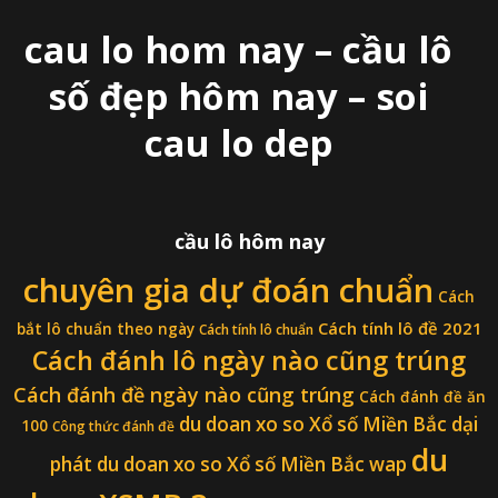
Skip
cau lo hom nay – cầu lô
to
content
số đẹp hôm nay – soi
cau lo dep
cầu lô hôm nay
chuyên gia dự đoán chuẩn
Cách
Cách tính lô đề 2021
bắt lô chuẩn theo ngày
Cách tính lô chuẩn
Cách đánh lô ngày nào cũng trúng
Cách đánh đề ngày nào cũng trúng
Cách đánh đề ăn
du doan xo so Xổ số Miền Bắc dại
100
Công thức đánh đề
du
phát
du doan xo so Xổ số Miền Bắc wap