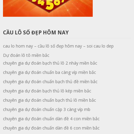
CẦU LÔ SỐ ĐẸP HÔM NAY
cau lo hom nay – cầu lô số đẹp hôm nay – soi cau lo dep
Dự đoán lô tô miền bắc
chuyên gia dự đoán bạch thủ lô 2 nháy miền bắc
chuyên gia dự đoán chuẩn ba càng víp miền bắc
chuyên gia dự đoán chuẩn bạch thủ đề miền bắc
chuyên gia dự đoán bạch thủ lô kép miền bắc
chuyên gia dự đoán chuẩn bạch thủ lô miền bắc
chuyên gia dự đoán chuẩn cặp 3 càng víp mb
chuyên gia dự đoán chuẩn dàn đề 4 con miền bắc
chuyên gia dự đoán chuẩn dàn đề 6 con miền bắc