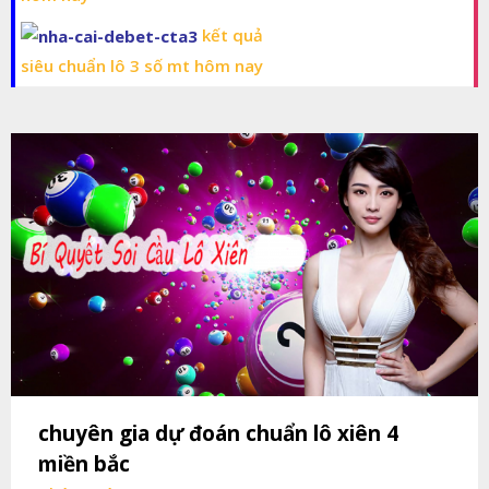
kết quả
siêu chuẩn lô 3 số mt hôm nay
chuyên gia dự đoán chuẩn lô xiên 4
miền bắc