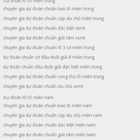
Dự đoán lô tô miền trung
chuyên gia dự đoán chuẩn bao lô miền trung
chuyên gia dự đoán chuẩn cặp xíu chủ miền trung
chuyên gia dự đoán chuẩn đặc biệt xsmt
chuyên gia dự đoán chuẩn giải tám xsmt
chuyên gia dự đoán chuẩn lô 3 số miền trung
dự đoán chuẩn sớ đầu đuôi giải 8 miền trung
dự đoán chuẩn đầu đuôi giải đặc biệt miền trung
chuyên gia dự đoán chuẩn song thủ lô miền trung
chuyên gia dự đoán chuẩn xíu chủ xsmt
Dự đoán lô tô miền nam
chuyên gia dự đoán chuẩn bao lô miền nam
chuyên gia dự đoán chuẩn cặp xíu chủ miền nam
chuyên gia dự đoán chuẩn đặc biệt miền nam
chuyên gia dự đoán chuẩn giải tám miền nam