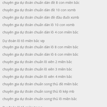
chuyên gia dự đoán chuẩn dàn đề 8 con miền bắc
chuyên gia dự đoán chuẩn dàn đề 10 con xsmb
chuyên gia dự đoán chuẩn dàn đề đầu đuôi xsmb
chuyên gia dự đoán chuẩn dàn lô 10 con xsmb
chuyên gia dự đoán chuẩn dàn lô 4 con miền bắc
Dự đoán lô tô miền bắc vip
chuyên gia dự đoán chuẩn dàn lô 8 con miền bắc
chuyên gia dự đoán chuẩn dàn lô 6 con miền bắc
chuyên gia dự đoán chuẩn lô xiên 2 miền bắc
chuyên gia dự đoán chuẩn lô xiên 3 miền bắc
chuyên gia dự đoán chuẩn lô xiên 4 miền bắc
chuyên gia dự đoán chuẩn song thủ đề miền bắc
chuyên gia dự đoán chuẩn song thủ lô kép mb
chuyên gia dự đoán chuẩn song thủ lô miền bắc