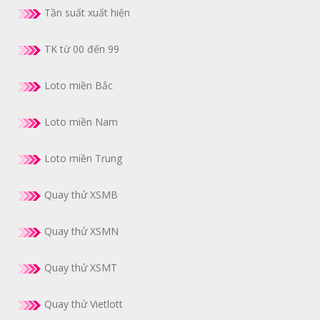
Tần suất xuất hiện
TK từ 00 đến 99
Loto miền Bắc
Loto miền Nam
Loto miền Trung
Quay thử XSMB
Quay thử XSMN
Quay thử XSMT
Quay thử Vietlott