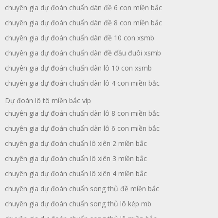
chuyên gia dự đoán chuẩn dàn đề 6 con miền bắc
chuyên gia dự đoán chuẩn dàn đề 8 con miền bắc
chuyên gia dự đoán chuẩn dàn đề 10 con xsmb
chuyên gia dự đoán chuẩn dàn đề đầu đuôi xsmb
chuyên gia dự đoán chuẩn dàn lô 10 con xsmb
chuyên gia dự đoán chuẩn dàn lô 4 con miền bắc
Dự đoán lô tô miền bắc vip
chuyên gia dự đoán chuẩn dàn lô 8 con miền bắc
chuyên gia dự đoán chuẩn dàn lô 6 con miền bắc
chuyên gia dự đoán chuẩn lô xiên 2 miền bắc
chuyên gia dự đoán chuẩn lô xiên 3 miền bắc
chuyên gia dự đoán chuẩn lô xiên 4 miền bắc
chuyên gia dự đoán chuẩn song thủ đề miền bắc
chuyên gia dự đoán chuẩn song thủ lô kép mb