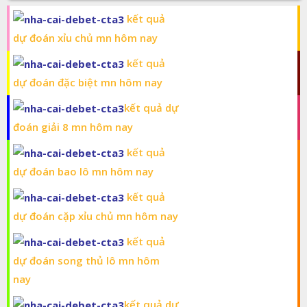
kết quả
dự đoán xỉu chủ mn hôm nay
kết quả
dự đoán đặc biệt mn hôm nay
kết quả dự
đoán giải 8 mn hôm nay
kết quả
dự đoán bao lô mn hôm nay
kết quả
dự đoán cặp xỉu chủ mn hôm nay
kết quả
dự đoán song thủ lô mn hôm
nay
kết quả dự