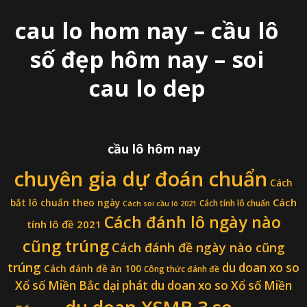
Skip
cau lo hom nay – cầu lô
to
content
số đẹp hôm nay – soi
cau lo dep
cầu lô hôm nay
chuyên gia dự đoán chuẩn
Cách
Cách
bắt lô chuẩn theo ngày
Cách tính lô chuẩn
Cách soi cầu lô 2021
Cách đánh lô ngày nào
tính lô đề 2021
cũng trúng
Cách đánh đề ngày nào cũng
trúng
du doan xo so
Cách đánh đề ăn 100
Công thức đánh đề
Xổ số Miền Bắc dại phát
du doan xo so Xổ số Miền