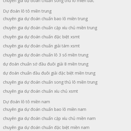
chuyên gia dự đoán chuẩn song thủ lô miền bắc
Dự đoán lô tô miền trung
chuyên gia dự đoán chuẩn bao lô miền trung
chuyên gia dự đoán chuẩn cặp xíu chủ miền trung
chuyên gia dự đoán chuẩn đặc biệt xsmt
chuyên gia dự đoán chuẩn giải tám xsmt
chuyên gia dự đoán chuẩn lô 3 số miền trung
dự đoán chuẩn sớ đầu đuôi giải 8 miền trung
dự đoán chuẩn đầu đuôi giải đặc biệt miền trung
chuyên gia dự đoán chuẩn song thủ lô miền trung
chuyên gia dự đoán chuẩn xíu chủ xsmt
Dự đoán lô tô miền nam
chuyên gia dự đoán chuẩn bao lô miền nam
chuyên gia dự đoán chuẩn cặp xíu chủ miền nam
chuyên gia dự đoán chuẩn đặc biệt miền nam