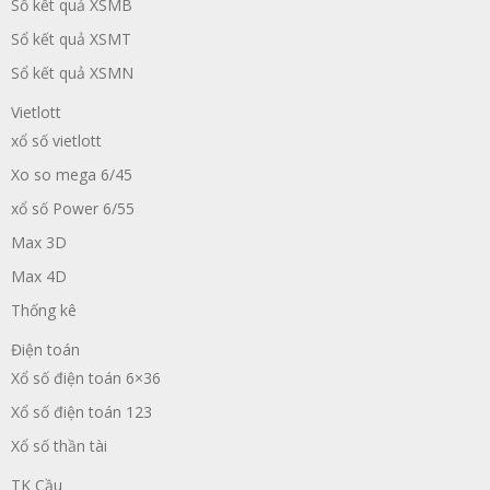
Sổ kết quả XSMB
Sổ kết quả XSMT
Sổ kết quả XSMN
Vietlott
xổ số vietlott
Xo so mega 6/45
xổ số Power 6/55
Max 3D
Max 4D
Thống kê
Điện toán
Xổ số điện toán 6×36
Xổ số điện toán 123
Xổ số thần tài
TK Cầu