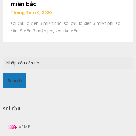
miền bắc
Tháng Tám 6, 2026
soi cầu lô xiên 3 miền bắc, soi cầu lô xiên 3 miền phí, soi
cầu lô xiên 3 miễn phí, soi cầu xiên…
Search
soi cầu
XSMB