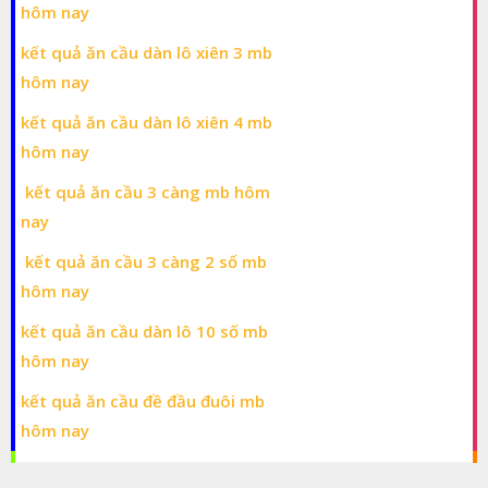
hôm nay
kết quả ăn cầu dàn lô xiên 3 mb
hôm nay
kết quả ăn cầu dàn lô xiên 4 mb
hôm nay
kết quả ăn cầu 3 càng mb hôm
nay
kết quả ăn cầu 3 càng 2 số mb
hôm nay
kết quả ăn cầu dàn lô 10 số mb
hôm nay
kết quả ăn cầu đề đầu đuôi mb
hôm nay