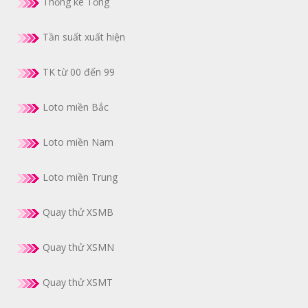
Thống kê Tổng
Tần suất xuất hiện
TK từ 00 đến 99
Loto miền Bắc
Loto miền Nam
Loto miền Trung
Quay thử XSMB
Quay thử XSMN
Quay thử XSMT