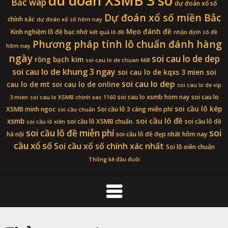
du doan XSMB 3 so
Bắc wap
dự đoán xổ số
Dự đoán xổ số miền Bắc
chính xác
dự đoán xổ số hôm nay
Mẹo đánh đề
Kinh nghiệm lô đề bạc nhớ
kết quả lô đề
nhận định số đề
Phương pháp tính lô chuẩn đánh hàng
hôm nay
ngày
soi cau lo de dep
rồng bạch kim
soi cau lo de chuan 668
soi cau lo de khung 3 ngay
soi cau lo de kqxs 3 mien
soi
soi cau lo dep
cau lo de mt
soi cau lo de online
soi cau lo de vip
soi cau lo xsmb hom nay
soi cau lo
3 mien
soi cau lo XSMB chinh xac 1160
soi cầu lô kép
XSMB minh ngoc
Soi cầu lô 3 càng miễn phí
soi cầu chuẩn
soi cầu lô đề
xsmb
soi cầu lô XSMB chuẩn.
soi cầu lô đề
soi cầu lô xiên
soi cầu lô đề miễn phí
soi
hà nội
soi cầu lô đề đẹp nhất hôm nay
cầu xổ số
Soi cầu xổ số chính xác nhất
Soi lô xiên chuẩn
Thống kê đầu đuôi