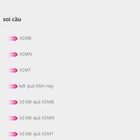
soi cầu
XSMB
XSMN
XSMT
kết quả hôm nay
Sổ kết quả XSMB
Sổ kết quả XSMN
Sổ kết quả XSMT