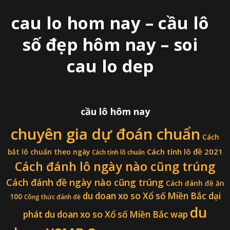
Skip
cau lo hom nay – cầu lô
to
content
số đẹp hôm nay – soi
cau lo dep
cầu lô hôm nay
chuyên gia dự đoán chuẩn
Cách
Cách tính lô đề 2021
bắt lô chuẩn theo ngày
Cách tính lô chuẩn
Cách đánh lô ngày nào cũng trúng
Cách đánh đề ngày nào cũng trúng
Cách đánh đề ăn
du doan xo so Xổ số Miền Bắc dại
100
Công thức đánh đề
du
phát
du doan xo so Xổ số Miền Bắc wap