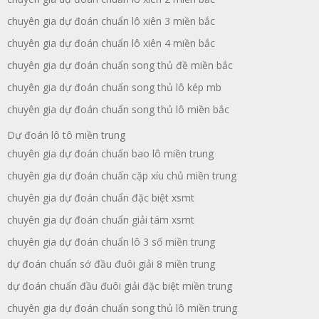
chuyên gia dự đoán chuẩn lô xiên 3 miền bắc
chuyên gia dự đoán chuẩn lô xiên 4 miền bắc
chuyên gia dự đoán chuẩn song thủ đề miền bắc
chuyên gia dự đoán chuẩn song thủ lô kép mb
chuyên gia dự đoán chuẩn song thủ lô miền bắc
Dự đoán lô tô miền trung
chuyên gia dự đoán chuẩn bao lô miền trung
chuyên gia dự đoán chuẩn cặp xíu chủ miền trung
chuyên gia dự đoán chuẩn đặc biệt xsmt
chuyên gia dự đoán chuẩn giải tám xsmt
chuyên gia dự đoán chuẩn lô 3 số miền trung
dự đoán chuẩn sớ đầu đuôi giải 8 miền trung
dự đoán chuẩn đầu đuôi giải đặc biệt miền trung
chuyên gia dự đoán chuẩn song thủ lô miền trung