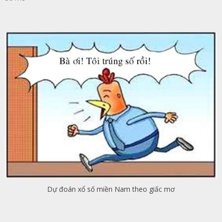
Dự đoán xổ số miền Nam theo giấc mơ