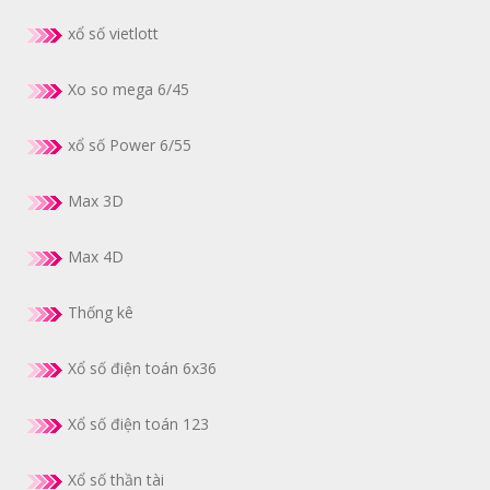
xổ số vietlott
Xo so mega 6/45
xổ số Power 6/55
Max 3D
Max 4D
Thống kê
Xổ số điện toán 6x36
Xổ số điện toán 123
Xổ số thần tài