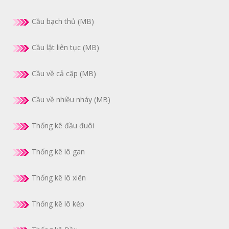
Cầu bạch thủ (MB)
Cầu lật liên tục (MB)
Cầu về cả cặp (MB)
Cầu về nhiều nháy (MB)
Thống kê đầu đuôi
Thống kê lô gan
Thống kê lô xiên
Thống kê lô kép