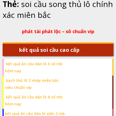
Thẻ:
soi cầu song thủ lô chính
xác miên bắc
phát tài phát lộc – sô chuẩn vip
kết quả soi cầu cao cấp
kết quả ăn cầu dàn lô 6 số mb
hôm nay
bạch thủ lô 2 nháy miền bắc
siêu chuẩn víp
kết quả ăn cầu dàn lô 8 số mb
hôm nay
kết quả ăn cầu dàn lô xiên 2 mb