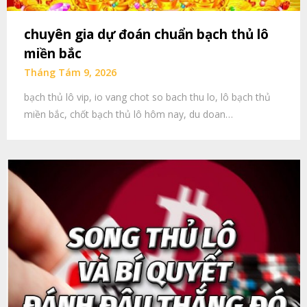
chuyên gia dự đoán chuẩn bạch thủ lô
miền bắc
Tháng Tám 9, 2026
bạch thủ lô vip, io vang chot so bach thu lo, lô bạch thủ
miền bắc, chốt bạch thủ lô hôm nay, du doan…