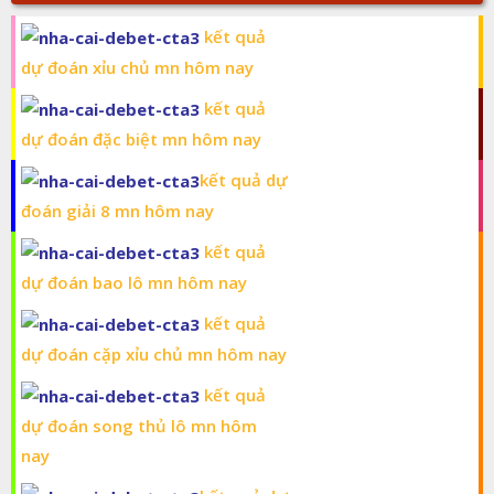
kết quả
dự đoán xỉu chủ mn hôm nay
kết quả
dự đoán đặc biệt mn hôm nay
kết quả dự
đoán giải 8 mn hôm nay
kết quả
dự đoán bao lô mn hôm nay
kết quả
dự đoán cặp xỉu chủ mn hôm nay
kết quả
dự đoán song thủ lô mn hôm
nay