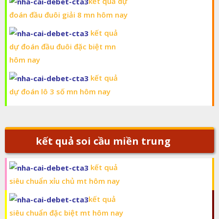
kết quả dự
đoán đầu đuôi giải 8 mn hôm nay
kết quả
dự đoán đầu đuôi đặc biệt mn
hôm nay
kết quả
dự đoán lô 3 số mn hôm nay
kết quả soi cầu miền trung
kết quả
siêu chuẩn xỉu chủ mt hôm nay
kết quả
siêu chuẩn đặc biệt mt hôm nay