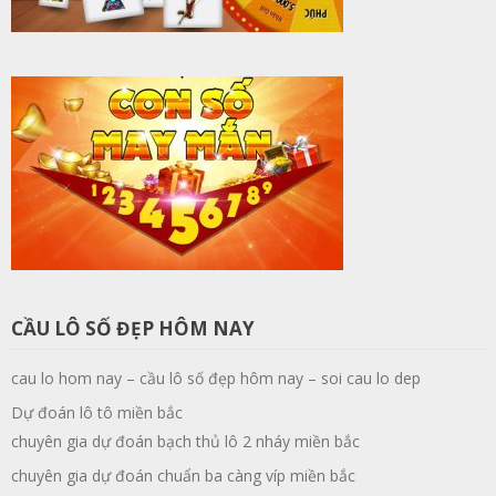
CẦU LÔ SỐ ĐẸP HÔM NAY
cau lo hom nay – cầu lô số đẹp hôm nay – soi cau lo dep
Dự đoán lô tô miền bắc
chuyên gia dự đoán bạch thủ lô 2 nháy miền bắc
chuyên gia dự đoán chuẩn ba càng víp miền bắc