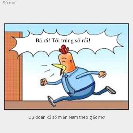
Sổ mơ
Dự đoán xổ số miền Nam theo giấc mơ