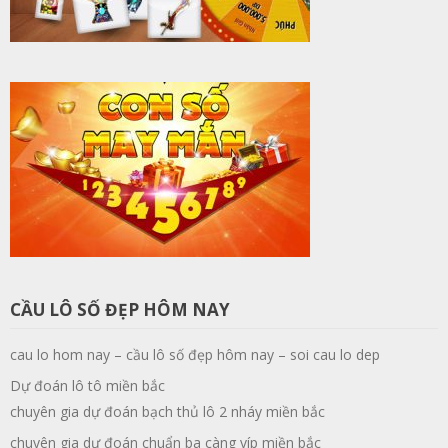
CẦU LÔ SỐ ĐẸP HÔM NAY
cau lo hom nay – cầu lô số đẹp hôm nay – soi cau lo dep
Dự đoán lô tô miền bắc
chuyên gia dự đoán bạch thủ lô 2 nháy miền bắc
chuyên gia dự đoán chuẩn ba càng víp miền bắc