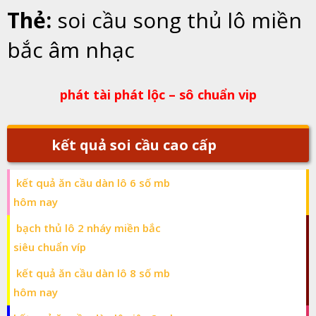
Thẻ:
soi cầu song thủ lô miền
bắc âm nhạc
phát tài phát lộc – sô chuẩn vip
kết quả soi cầu cao cấp
kết quả ăn cầu dàn lô 6 số mb
hôm nay
bạch thủ lô 2 nháy miền bắc
siêu chuẩn víp
kết quả ăn cầu dàn lô 8 số mb
hôm nay