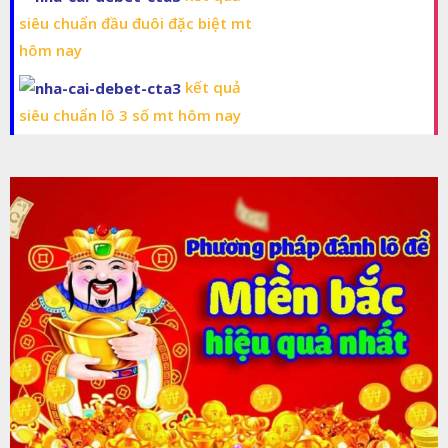
siêu chuẩn đầu đuôi đặc biệt mt
hôm nay
kết quả
siêu chuẩn lô 3 số mt hôm nay