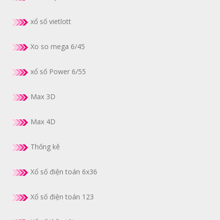
xổ số vietlott
Xo so mega 6/45
xổ số Power 6/55
Max 3D
Max 4D
Thống kê
Xổ số điện toán 6x36
Xổ số điện toán 123