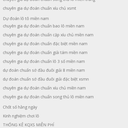
chuyên gia dự đoán chuẩn xíu chủ xsmt
Dự đoán lô tô miền nam
chuyên gia dự đoán chuẩn bao lô miền nam
chuyên gia dự đoán chuẩn cặp xíu chủ miền nam
chuyên gia dự đoán chuẩn đặc biệt miền nam
chuyên gia dự đoán chuẩn giải tám miền nam
chuyên gia dự đoán chuẩn lô 3 số miền nam
dự đoán chuẩn sớ đầu đuôi giải 8 miền nam
dự đoán chuẩn sớ đầu đuôi giải đặc biệt xsmn
chuyên gia dự đoán chuẩn xíu chủ miền nam
chuyên gia dự đoán chuẩn song thủ lô miền nam
Chốt số hằng ngày
Kinh nghiệm chơi lô
THỐNG KÊ KQXS MIỄN PHÍ