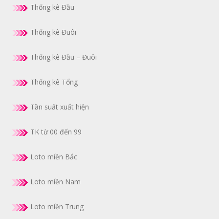
Thống kê Đầu
Thống kê Đuôi
Thống kê Đầu – Đuôi
Thống kê Tổng
Tần suất xuất hiện
TK từ 00 đến 99
Loto miền Bắc
Loto miền Nam
Loto miền Trung