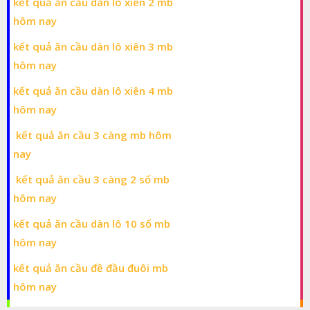
kết quả ăn cầu dàn lô xiên 2 mb
hôm nay
kết quả ăn cầu dàn lô xiên 3 mb
hôm nay
kết quả ăn cầu dàn lô xiên 4 mb
hôm nay
kết quả ăn cầu 3 càng mb hôm
nay
kết quả ăn cầu 3 càng 2 số mb
hôm nay
kết quả ăn cầu dàn lô 10 số mb
hôm nay
kết quả ăn cầu đề đầu đuôi mb
hôm nay