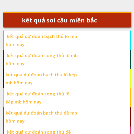
kết quả soi cầu miền bắc
kết quả dự đoán bạch thủ lô mb
hôm nay
kết quả dự đoán song thủ lô mb
hôm nay
kết quả dự đoán bạch thủ lô kép
mb hôm nay
kết quả dự đoán song thủ lô
kép mb hôm nay
kết quả dự đoán bạch thủ đề mb
hôm nay
kết quả dự đoán song thủ đề