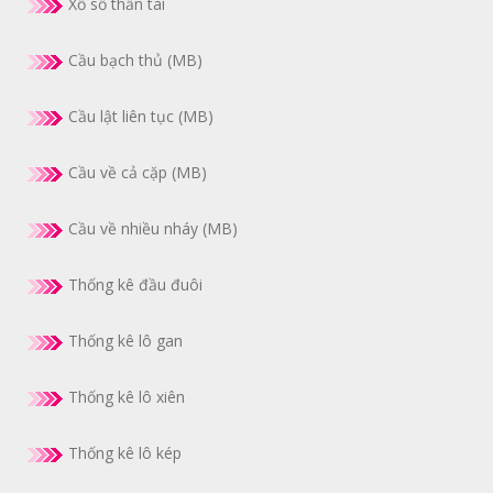
Xổ số thần tài
Cầu bạch thủ (MB)
Cầu lật liên tục (MB)
Cầu về cả cặp (MB)
Cầu về nhiều nháy (MB)
Thống kê đầu đuôi
Thống kê lô gan
Thống kê lô xiên
Thống kê lô kép