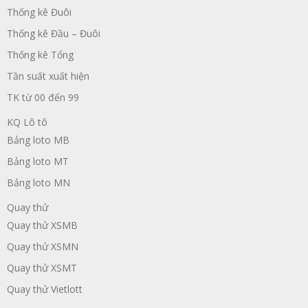
Thống kê Đuôi
Thống kê Đầu – Đuôi
Thống kê Tổng
Tần suất xuất hiện
TK từ 00 đến 99
KQ Lô tô
Bảng loto MB
Bảng loto MT
Bảng loto MN
Quay thử
Quay thử XSMB
Quay thử XSMN
Quay thử XSMT
Quay thử Vietlott