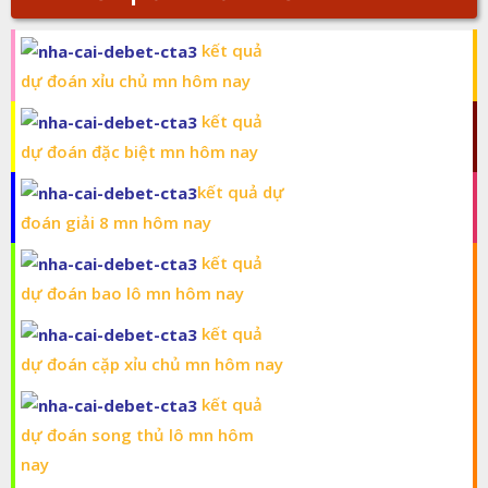
kết quả
dự đoán xỉu chủ mn hôm nay
kết quả
dự đoán đặc biệt mn hôm nay
kết quả dự
đoán giải 8 mn hôm nay
kết quả
dự đoán bao lô mn hôm nay
kết quả
dự đoán cặp xỉu chủ mn hôm nay
kết quả
dự đoán song thủ lô mn hôm
nay