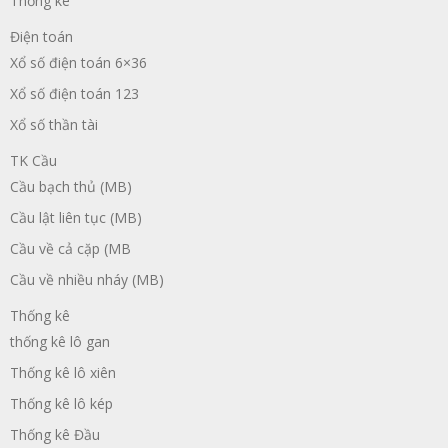
Thống kê
Điện toán
Xổ số điện toán 6×36
Xổ số điện toán 123
Xổ số thần tài
TK Cầu
Cầu bạch thủ (MB)
Cầu lật liên tục (MB)
Cầu về cả cặp (MB
Cầu về nhiều nháy (MB)
Thống kê
thống kê lô gan
Thống kê lô xiên
Thống kê lô kép
Thống kê Đầu