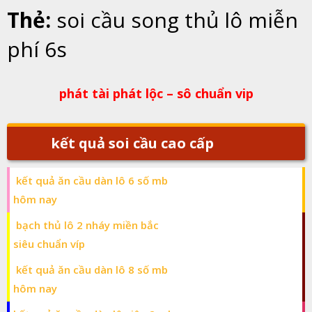
Thẻ:
soi cầu song thủ lô miễn
phí 6s
phát tài phát lộc – sô chuẩn vip
kết quả soi cầu cao cấp
kết quả ăn cầu dàn lô 6 số mb
hôm nay
bạch thủ lô 2 nháy miền bắc
siêu chuẩn víp
kết quả ăn cầu dàn lô 8 số mb
hôm nay