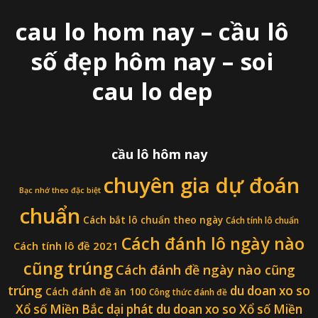
Skip
cau lo hom nay – cầu lô
to
content
số đẹp hôm nay – soi
cau lo dep
cầu lô hôm nay
chuyên gia dự đoán
Bạc nhớ theo đặc biệt
chuẩn
Cách bắt lô chuẩn theo ngày
Cách tính lô chuẩn
Cách đánh lô ngày nào
Cách tính lô đề 2021
cũng trúng
Cách đánh đề ngày nào cũng
trúng
du doan xo so
Cách đánh đề ăn 100
Công thức đánh đề
Xổ số Miền Bắc dại phát
du doan xo so Xổ số Miền