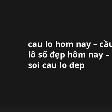
Skip
to
content
cau lo hom nay – cầ
lô số đẹp hôm nay –
soi cau lo dep