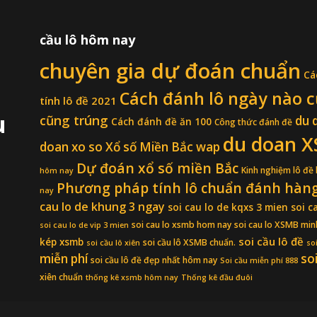
cầu lô hôm nay
chuyên gia dự đoán chuẩn
Cá
Cách đánh lô ngày nào 
tính lô đề 2021
u
cũng trúng
du 
Cách đánh đề ăn 100
Công thức đánh đề
du doan X
doan xo so Xổ số Miền Bắc wap
Dự đoán xổ số miền Bắc
Kinh nghiệm lô đề
hôm nay
Phương pháp tính lô chuẩn đánh hàn
nay
cau lo de khung 3 ngay
soi cau lo de kqxs 3 mien
soi c
soi cau lo xsmb hom nay
soi cau lo XSMB mi
soi cau lo de vip 3 mien
soi cầu lô đề
kép xsmb
soi cầu lô XSMB chuẩn.
soi cầu lô xiên
so
miễn phí
so
soi cầu lô đề đẹp nhất hôm nay
Soi cầu miễn phí 888
xiên chuẩn
thống kê xsmb hôm nay
Thống kê đầu đuôi