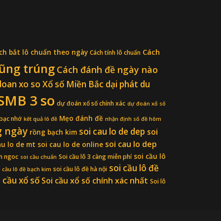
Cách
ch bắt lô chuẩn theo ngày
Cách tính lô chuẩn
cũng trúng
Cách đánh đề ngày nào
doan xo so Xổ số Miền Bắc dại phát
du
SMB 3 so
dự đoán xổ số chính xác
dự đoán xổ số
Mẹo đánh đề
 bạc nhớ
kết quả lô đề
nhận định số đề hôm
g ngày
soi cau lo de dep
soi
rồng bạch kim
soi cau lo dep
au lo de mt
soi cau lo de online
soi cầu lô
nh ngoc
Soi cầu lô 3 càng miễn phí
soi cầu chuẩn
soi cầu lô đề
soi cầu lô đề hà nội
i cầu lô đề bạch kim
i cầu xổ số
Soi cầu xổ số chính xác nhất
Soi lô