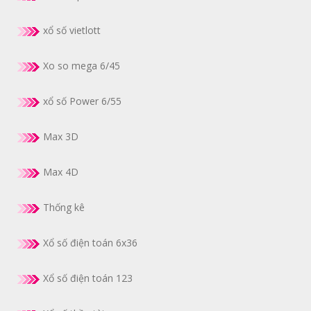
xổ số vietlott
Xo so mega 6/45
xổ số Power 6/55
Max 3D
Max 4D
Thống kê
Xổ số điện toán 6x36
Xổ số điện toán 123