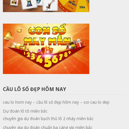
CẦU LÔ SỐ ĐẸP HÔM NAY
cau lo hom nay – cầu lô số đẹp hôm nay – soi cau lo dep
Dự đoán lô tô miền bắc
chuyên gia dự đoán bạch thủ lô 2 nháy miền bắc
chuyên gia dự đoán chuẩn ba càng víp miền bắc