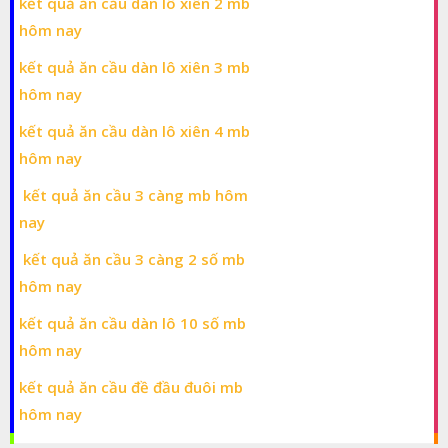
kết quả ăn cầu dàn lô xiên 2 mb
hôm nay
kết quả ăn cầu dàn lô xiên 3 mb
hôm nay
kết quả ăn cầu dàn lô xiên 4 mb
hôm nay
kết quả ăn cầu 3 càng mb hôm
nay
kết quả ăn cầu 3 càng 2 số mb
hôm nay
kết quả ăn cầu dàn lô 10 số mb
hôm nay
kết quả ăn cầu đề đầu đuôi mb
hôm nay