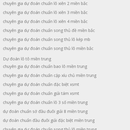
chuyên gia dự đoán chuẩn lô xiên 2 miền bắc
chuyên gia dự đoán chuẩn lô xiên 3 miền bắc
chuyên gia dự đoán chuẩn lô xiên 4 miền bắc
chuyên gia dự đoán chuẩn song thủ đề miền bắc
chuyên gia dự đoán chuẩn song thủ lô kép mb
chuyên gia dự đoán chuẩn song thủ lô miền bắc
Dự đoán lô tô miền trung
chuyên gia dự đoán chuẩn bao lô miền trung
chuyên gia dự đoán chuẩn cặp xíu chủ miền trung
chuyên gia dự đoán chuẩn đặc biệt xsmt
chuyên gia dự đoán chuẩn giải tám xsmt
chuyên gia dự đoán chuẩn lô 3 số miền trung
dự đoán chuẩn sớ đầu đuôi giải 8 miền trung
dự đoán chuẩn đầu đuôi giải đặc biệt miền trung
chuyên gia dự đoán chuẩn song thủ lô miền trung