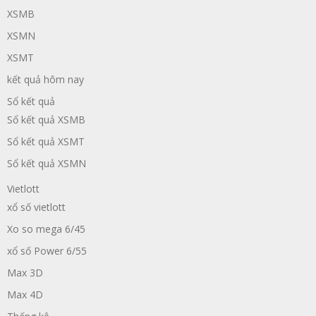
XSMB
XSMN
XSMT
kết quả hôm nay
Sổ kết quả
Sổ kết quả XSMB
Sổ kết quả XSMT
Sổ kết quả XSMN
Vietlott
xổ số vietlott
Xo so mega 6/45
xổ số Power 6/55
Max 3D
Max 4D