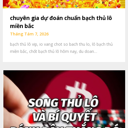
chuyên gia dự đoán chuẩn bạch thủ lô
miền bắc
Tháng Tám 7, 2026
bạch thủ lô vip, io vang chot so bach thu lo, lô bạch thủ
miền bắc, chốt bạch thủ lô hôm nay, du doan…