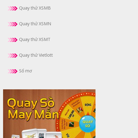
Quay thử XSMB
Quay thử XSMN
Quay thử XSMT
Quay thử Vietlott
Sổ mơ