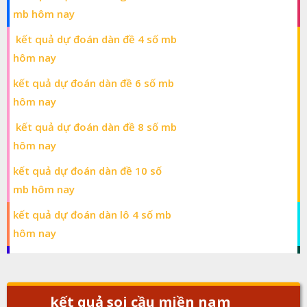
mb hôm nay
kết quả dự đoán dàn đề 4 số mb
hôm nay
kết quả dự đoán dàn đề 6 số mb
hôm nay
kết quả dự đoán dàn đề 8 số mb
hôm nay
kết quả dự đoán dàn đề 10 số
mb hôm nay
kết quả dự đoán dàn lô 4 số mb
hôm nay
kết quả soi cầu miền nam