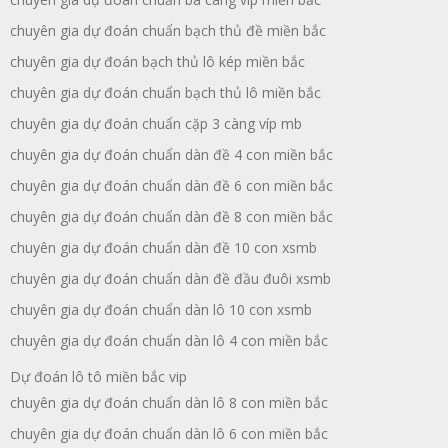
chuyên gia dự đoán chuẩn bạch thủ đề miền bắc
chuyên gia dự đoán bạch thủ lô kép miền bắc
chuyên gia dự đoán chuẩn bạch thủ lô miền bắc
chuyên gia dự đoán chuẩn cặp 3 càng víp mb
chuyên gia dự đoán chuẩn dàn đề 4 con miền bắc
chuyên gia dự đoán chuẩn dàn đề 6 con miền bắc
chuyên gia dự đoán chuẩn dàn đề 8 con miền bắc
chuyên gia dự đoán chuẩn dàn đề 10 con xsmb
chuyên gia dự đoán chuẩn dàn đề đầu đuôi xsmb
chuyên gia dự đoán chuẩn dàn lô 10 con xsmb
chuyên gia dự đoán chuẩn dàn lô 4 con miền bắc
Dự đoán lô tô miền bắc vip
chuyên gia dự đoán chuẩn dàn lô 8 con miền bắc
chuyên gia dự đoán chuẩn dàn lô 6 con miền bắc