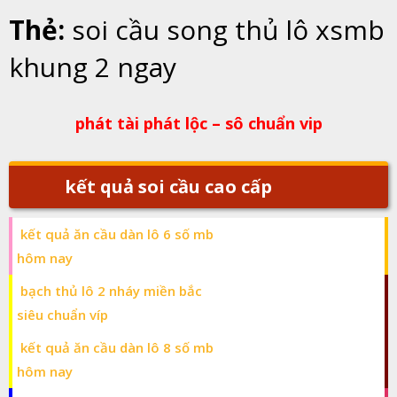
Thẻ:
soi cầu song thủ lô xsmb
khung 2 ngay
phát tài phát lộc – sô chuẩn vip
kết quả soi cầu cao cấp
kết quả ăn cầu dàn lô 6 số mb
hôm nay
bạch thủ lô 2 nháy miền bắc
siêu chuẩn víp
kết quả ăn cầu dàn lô 8 số mb
hôm nay