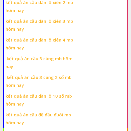
kết quả ăn cầu dàn lô xiên 2 mb
hôm nay
kết quả ăn cầu dàn lô xiên 3 mb
hôm nay
kết quả ăn cầu dàn lô xiên 4 mb
hôm nay
kết quả ăn cầu 3 càng mb hôm
nay
kết quả ăn cầu 3 càng 2 số mb
hôm nay
kết quả ăn cầu dàn lô 10 số mb
hôm nay
kết quả ăn cầu đề đầu đuôi mb
hôm nay