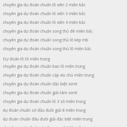
chuyên gia dự đoán chuẩn lô xiên 2 miền bắc
chuyên gia dự đoán chuẩn lô xiên 3 miền bắc
chuyên gia dự đoán chuẩn lô xiên 4 miền bắc
chuyên gia dự đoán chuẩn song thủ đề miền bắc
chuyên gia dự đoán chuẩn song thủ lô kép mb
chuyên gia dự đoán chuẩn song thủ lô miền bắc
Dự đoán lô tô miền trung
chuyên gia dự đoán chuẩn bao lô miền trung
chuyên gia dự đoán chuẩn cặp xíu chủ miền trung
chuyên gia dự đoán chuẩn đặc biệt xsmt
chuyên gia dự đoán chuẩn giải tám xsmt
chuyên gia dự đoán chuẩn lô 3 số miền trung
dự đoán chuẩn sớ đầu đuôi giải 8 miền trung
dự đoán chuẩn đầu đuôi giải đặc biệt miền trung