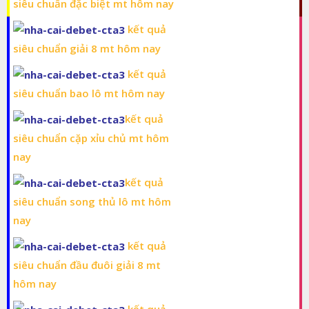
siêu chuẩn đặc biệt mt hôm nay
kết quả
siêu chuẩn giải 8 mt hôm nay
kết quả
siêu chuẩn bao lô mt hôm nay
kết quả
siêu chuẩn cặp xỉu chủ mt hôm
nay
kết quả
siêu chuẩn song thủ lô mt hôm
nay
kết quả
siêu chuẩn đầu đuôi giải 8 mt
hôm nay
kết quả