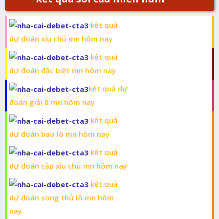
kết quả
dự đoán xỉu chủ mn hôm nay
kết quả
dự đoán đặc biệt mn hôm nay
kết quả dự
đoán giải 8 mn hôm nay
kết quả
dự đoán bao lô mn hôm nay
kết quả
dự đoán cặp xỉu chủ mn hôm nay
kết quả
dự đoán song thủ lô mn hôm
nay