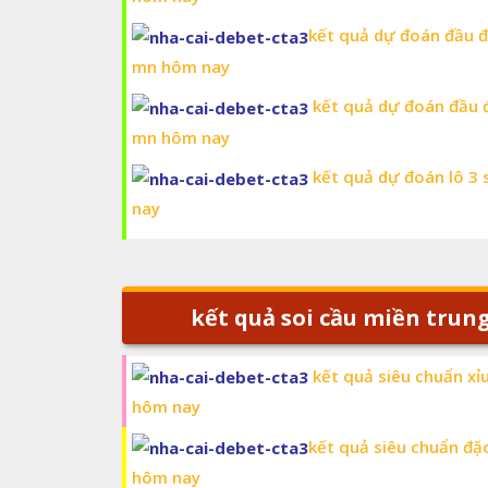
kết quả dự đoán đầu đu
mn hôm nay
kết quả dự đoán đầu đ
mn hôm nay
kết quả dự đoán lô 3
nay
kết quả soi cầu miền trun
kết quả siêu chuẩn xỉ
hôm nay
kết quả siêu chuẩn đặ
hôm nay