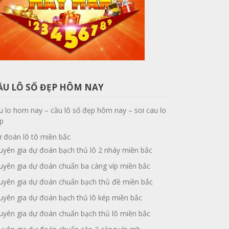
ẦU LÔ SỐ ĐẸP HÔM NAY
u lo hom nay – cầu lô số đẹp hôm nay – soi cau lo
p
 đoán lô tô miền bắc
uyên gia dự đoán bạch thủ lô 2 nháy miền bắc
uyên gia dự đoán chuẩn ba càng víp miền bắc
uyên gia dự đoán chuẩn bạch thủ đề miền bắc
uyên gia dự đoán bạch thủ lô kép miền bắc
uyên gia dự đoán chuẩn bạch thủ lô miền bắc