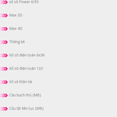
xổ số Power 6/55
Max 3D
Max 4D
Thống kê
Xổ số điện toán 6x36
Xổ số điện toán 123
Xổ số thần tài
Cầu bạch thủ (MB)
Cầu lật liên tục (MB)