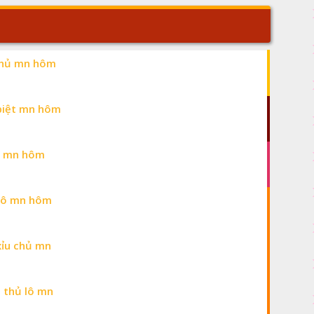
chủ mn hôm
biệt mn hôm
 8 mn hôm
 lô mn hôm
xỉu chủ mn
 thủ lô mn