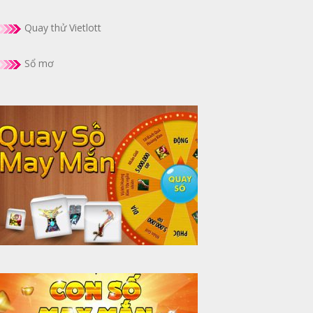
Quay thử Vietlott
Sổ mơ