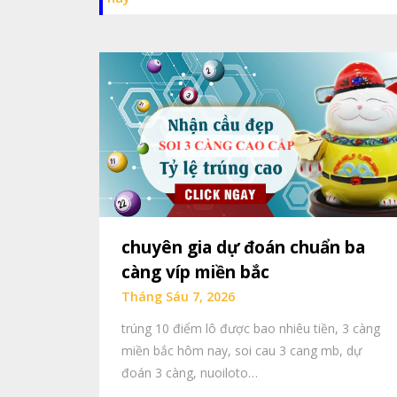
chuyên gia dự đoán chuẩn ba
càng víp miền bắc
Tháng Sáu 7, 2026
trúng 10 điểm lô được bao nhiêu tiền, 3 càng
miền bắc hôm nay, soi cau 3 cang mb, dự
đoán 3 càng, nuoiloto…