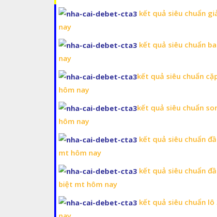
kết quả siêu chuẩn gi
nay
kết quả siêu chuẩn b
nay
kết quả siêu chuẩn cặ
hôm nay
kết quả siêu chuẩn so
hôm nay
kết quả siêu chuẩn đầ
mt hôm nay
kết quả siêu chuẩn đầ
biệt mt hôm nay
kết quả siêu chuẩn lô
nay