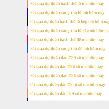
kết quả dự đoán bạch thủ lô mb hôm nay
kết quả dự đoán song thủ lô mb hôm nay
kết quả dự đoán bạch thủ lô kép mb hôm na
kết quả dự đoán song thủ lô kép mb hôm n
kết quả dự đoán bạch thủ đề mb hôm nay
kết quả dự đoán song thủ đề mb hôm nay
kết quả dự đoán dàn đề 4 số mb hôm nay
kết quả dự đoán dàn đề 6 số mb hôm nay
kết quả dự đoán dàn đề 8 số mb hôm nay
kết quả dự đoán dàn đề 10 số mb hôm nay
kết quả dự đoán dàn lô 4 số mb hôm nay