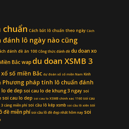
n chuẩn
Cách bắt lô chuẩn theo ngày
Cách
 đánh lô ngày nào cũng
du doan xo
ách đánh đề ăn 100
Công thức đánh đề
du doan XSMB 3
 Miền Bắc wap
 xổ số miền Bắc
Kinh
dự đoán xổ số miền Nam
Phương pháp tính lô chuẩn đánh
ề
 lo de dep
soi cau lo de khung 3 ngay
soi
soi cau lo dep
e
soi cau
soi cau lo XSMB chinh xac 1160
soi cầu lô kép xsmb
ô 3 càng miễn phí
soi
soi cầu lô xiên
lô đề miễn phí
soi
soi cầu lô đề đẹp nhất hôm nay
n