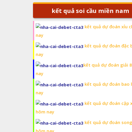
kết quả soi cầu miền nam
kết quả dự đoán xỉu 
nay
kết quả dự đoán đặc 
nay
kết quả dự đoán giải
nay
kết quả dự đoán bao
nay
kết quả dự đoán cặp 
hôm nay
kết quả dự đoán song
hôm nay