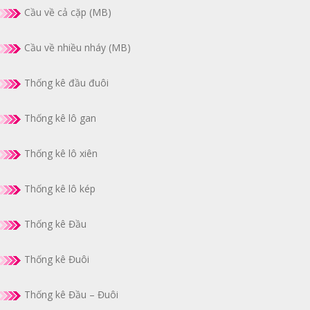
Cầu về cả cặp (MB)
Cầu về nhiều nháy (MB)
Thống kê đầu đuôi
Thống kê lô gan
Thống kê lô xiên
Thống kê lô kép
Thống kê Đầu
Thống kê Đuôi
Thống kê Đầu – Đuôi