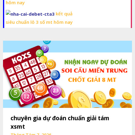
hôm nay
kết quả
siêu chuẩn lô 3 số mt hôm nay
chuyên gia dự đoán chuẩn giải tám
xsmt
Tháng Tám 7, 2026