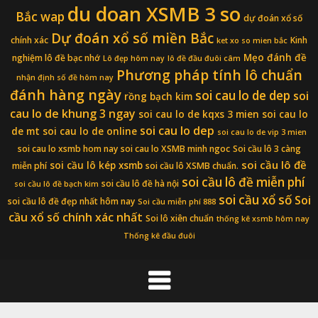
du doan XSMB 3 so
Bắc wap
dự đoán xổ số
Dự đoán xổ số miền Bắc
chính xác
Kinh
ket xo so mien bắc
Mẹo đánh đề
nghiệm lô đề bạc nhớ
Lô đẹp hôm nay
lô đề đầu đuôi câm
Phương pháp tính lô chuẩn
nhận định số đề hôm nay
đánh hàng ngày
soi cau lo de dep
soi
rồng bạch kim
cau lo de khung 3 ngay
soi cau lo de kqxs 3 mien
soi cau lo
soi cau lo dep
de mt
soi cau lo de online
soi cau lo de vip 3 mien
soi cau lo xsmb hom nay
soi cau lo XSMB minh ngoc
Soi cầu lô 3 càng
soi cầu lô đề
soi cầu lô kép xsmb
miễn phí
soi cầu lô XSMB chuẩn.
soi cầu lô đề miễn phí
soi cầu lô đề hà nội
soi cầu lô đề bạch kim
soi cầu xổ số
Soi
soi cầu lô đề đẹp nhất hôm nay
Soi cầu miễn phí 888
cầu xổ số chính xác nhất
Soi lô xiên chuẩn
thống kê xsmb hôm nay
Thống kê đầu đuôi