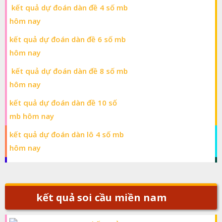
kết quả dự đoán dàn đề 4 số mb
hôm nay
kết quả dự đoán dàn đề 6 số mb
hôm nay
kết quả dự đoán dàn đề 8 số mb
hôm nay
kết quả dự đoán dàn đề 10 số
mb hôm nay
kết quả dự đoán dàn lô 4 số mb
hôm nay
kết quả soi cầu miền nam