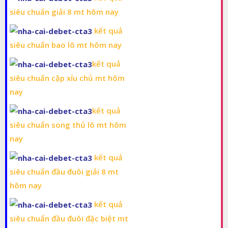
siêu chuẩn giải 8 mt hôm nay
kết quả
siêu chuẩn bao lô mt hôm nay
kết quả
siêu chuẩn cặp xỉu chủ mt hôm
nay
kết quả
siêu chuẩn song thủ lô mt hôm
nay
kết quả
siêu chuẩn đầu đuôi giải 8 mt
hôm nay
kết quả
siêu chuẩn đầu đuôi đặc biệt mt