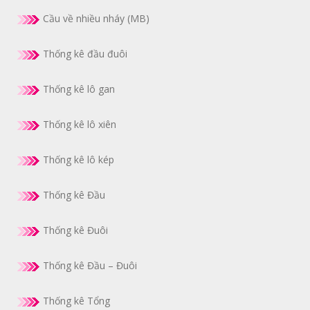
Cầu về nhiều nháy (MB)
Thống kê đầu đuôi
Thống kê lô gan
Thống kê lô xiên
Thống kê lô kép
Thống kê Đầu
Thống kê Đuôi
Thống kê Đầu – Đuôi
Thống kê Tổng