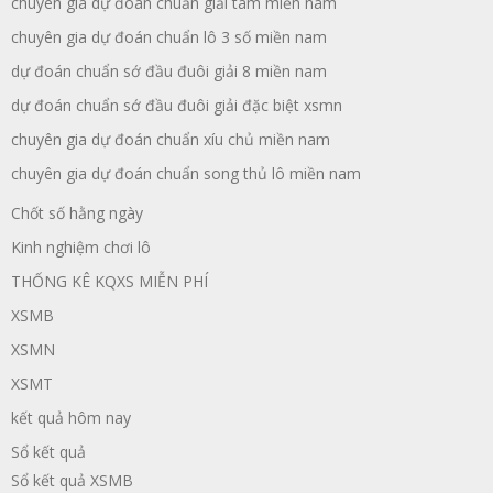
chuyên gia dự đoán chuẩn giải tám miền nam
chuyên gia dự đoán chuẩn lô 3 số miền nam
dự đoán chuẩn sớ đầu đuôi giải 8 miền nam
dự đoán chuẩn sớ đầu đuôi giải đặc biệt xsmn
chuyên gia dự đoán chuẩn xíu chủ miền nam
chuyên gia dự đoán chuẩn song thủ lô miền nam
Chốt số hằng ngày
Kinh nghiệm chơi lô
THỐNG KÊ KQXS MIỄN PHÍ
XSMB
XSMN
XSMT
kết quả hôm nay
Sổ kết quả
Sổ kết quả XSMB