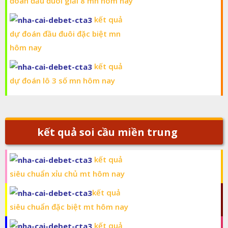
đoán đầu đuôi giải 8 mn hôm nay
kết quả
dự đoán đầu đuôi đặc biệt mn
hôm nay
kết quả
dự đoán lô 3 số mn hôm nay
kết quả soi cầu miền trung
kết quả
siêu chuẩn xỉu chủ mt hôm nay
kết quả
siêu chuẩn đặc biệt mt hôm nay
kết quả