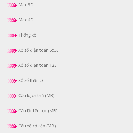
Max 3D
Max 4D
Thống kê
Xổ số điện toán 6x36
Xổ số điện toán 123
Xổ số thần tài
Cầu bạch thủ (MB)
Cầu lật liên tục (MB)
Cầu về cả cặp (MB)