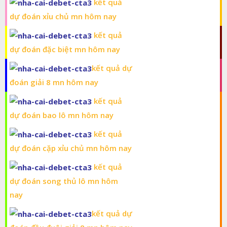
kết quả
dự đoán xỉu chủ mn hôm nay
kết quả
dự đoán đặc biệt mn hôm nay
kết quả dự
đoán giải 8 mn hôm nay
kết quả
dự đoán bao lô mn hôm nay
kết quả
dự đoán cặp xỉu chủ mn hôm nay
kết quả
dự đoán song thủ lô mn hôm
nay
kết quả dự