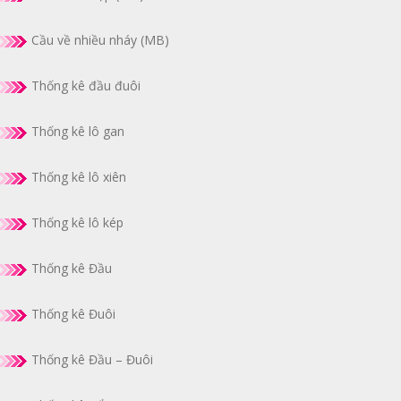
Cầu về nhiều nháy (MB)
Thống kê đầu đuôi
Thống kê lô gan
Thống kê lô xiên
Thống kê lô kép
Thống kê Đầu
Thống kê Đuôi
Thống kê Đầu – Đuôi