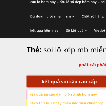
cau lo hom nay – cầu lô số đẹp hôm nay – soi
Dự đoán lô tô miền nam
Chốt số hằng 
kết quả hôm nay
Sổ kết quả
Vietlot
Thẻ:
soi lô kép mb miễ
phát tài phát
kết quả soi cầu cao cấp
kết quả ăn cầu dàn lô 6 số mb hôm nay
bạch thủ lô 2 nháy miền bắc siêu chuẩn víp