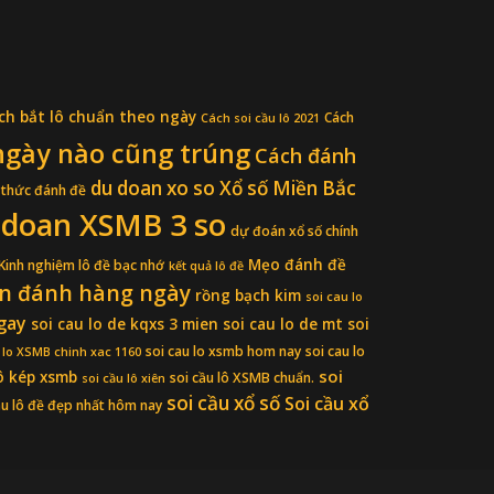
ch bắt lô chuẩn theo ngày
Cách
Cách soi cầu lô 2021
ngày nào cũng trúng
Cách đánh
du doan xo so Xổ số Miền Bắc
 thức đánh đề
 doan XSMB 3 so
dự đoán xổ số chính
Mẹo đánh đề
Kinh nghiệm lô đề bạc nhớ
kết quả lô đề
ẩn đánh hàng ngày
rồng bạch kim
soi cau lo
ngay
soi cau lo de kqxs 3 mien
soi cau lo de mt
soi
soi cau lo xsmb hom nay
soi cau lo
 lo XSMB chinh xac 1160
soi
lô kép xsmb
soi cầu lô XSMB chuẩn.
soi cầu lô xiên
soi cầu xổ số
Soi cầu xổ
ầu lô đề đẹp nhất hôm nay