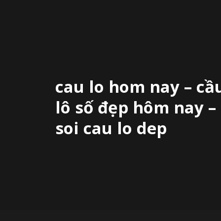
Skip
to
content
cau lo hom nay – cầ
lô số đẹp hôm nay –
soi cau lo dep