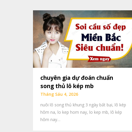
chuyên gia dự đoán chuẩn
song thủ lô kép mb
Tháng Sáu 4, 2026
nuôi lô song thủ khung 3 ngày bất bại, lô kép
hôm na, lo kep hom nay, lo kep mb, lô kép
hôm nay…