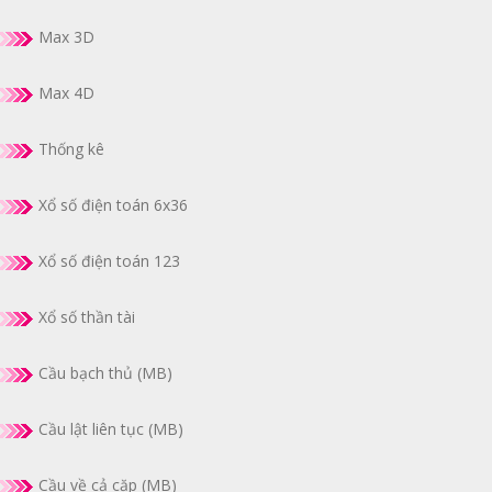
Max 3D
Max 4D
Thống kê
Xổ số điện toán 6x36
Xổ số điện toán 123
Xổ số thần tài
Cầu bạch thủ (MB)
Cầu lật liên tục (MB)
Cầu về cả cặp (MB)