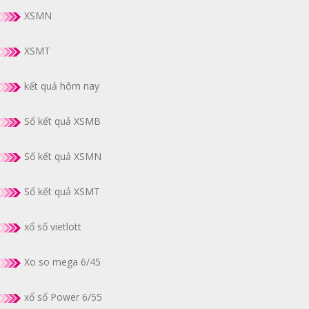
XSMN
XSMT
kết quả hôm nay
Sổ kết quả XSMB
Sổ kết quả XSMN
Sổ kết quả XSMT
xổ số vietlott
Xo so mega 6/45
xổ số Power 6/55