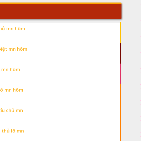
chủ mn hôm
biệt mn hôm
 8 mn hôm
 lô mn hôm
xỉu chủ mn
 thủ lô mn