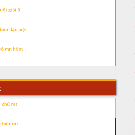
ôi giải 8
uôi đặc biệt
 số mn hôm
g
u chủ mt
c biệt mt