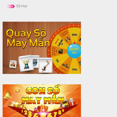
Sổ mơ