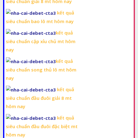
siêu chuẩn giải 8 mt hôm nay
kết quả
siêu chuẩn bao lô mt hôm nay
kết quả
siêu chuẩn cặp xỉu chủ mt hôm
nay
kết quả
siêu chuẩn song thủ lô mt hôm
nay
kết quả
siêu chuẩn đầu đuôi giải 8 mt
hôm nay
kết quả
siêu chuẩn đầu đuôi đặc biệt mt
hôm nay