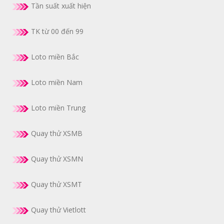
Tần suất xuất hiện
TK từ 00 đến 99
Loto miền Bắc
Loto miền Nam
Loto miền Trung
Quay thử XSMB
Quay thử XSMN
Quay thử XSMT
Quay thử Vietlott