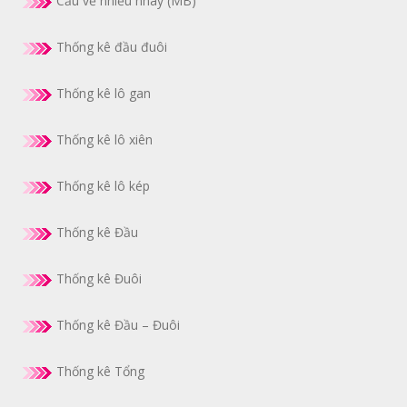
Cầu về nhiều nháy (MB)
Thống kê đầu đuôi
Thống kê lô gan
Thống kê lô xiên
Thống kê lô kép
Thống kê Đầu
Thống kê Đuôi
Thống kê Đầu – Đuôi
Thống kê Tổng