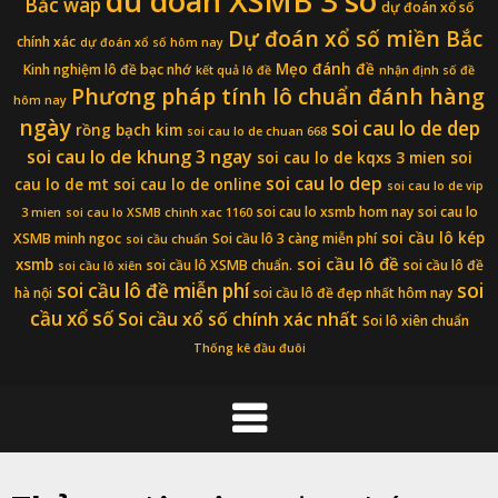
du doan XSMB 3 so
Bắc wap
dự đoán xổ số
Dự đoán xổ số miền Bắc
chính xác
dự đoán xổ số hôm nay
Mẹo đánh đề
Kinh nghiệm lô đề bạc nhớ
kết quả lô đề
nhận định số đề
Phương pháp tính lô chuẩn đánh hàng
hôm nay
ngày
soi cau lo de dep
rồng bạch kim
soi cau lo de chuan 668
soi cau lo de khung 3 ngay
soi cau lo de kqxs 3 mien
soi
soi cau lo dep
cau lo de mt
soi cau lo de online
soi cau lo de vip
soi cau lo xsmb hom nay
soi cau lo
3 mien
soi cau lo XSMB chinh xac 1160
soi cầu lô kép
XSMB minh ngoc
Soi cầu lô 3 càng miễn phí
soi cầu chuẩn
soi cầu lô đề
xsmb
soi cầu lô XSMB chuẩn.
soi cầu lô đề
soi cầu lô xiên
soi cầu lô đề miễn phí
soi
hà nội
soi cầu lô đề đẹp nhất hôm nay
cầu xổ số
Soi cầu xổ số chính xác nhất
Soi lô xiên chuẩn
Thống kê đầu đuôi