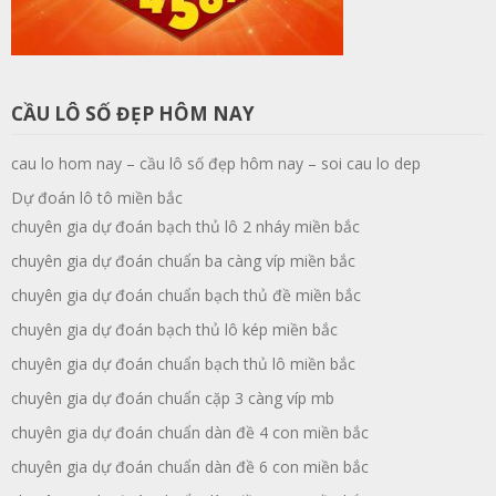
CẦU LÔ SỐ ĐẸP HÔM NAY
cau lo hom nay – cầu lô số đẹp hôm nay – soi cau lo dep
Dự đoán lô tô miền bắc
chuyên gia dự đoán bạch thủ lô 2 nháy miền bắc
chuyên gia dự đoán chuẩn ba càng víp miền bắc
chuyên gia dự đoán chuẩn bạch thủ đề miền bắc
chuyên gia dự đoán bạch thủ lô kép miền bắc
chuyên gia dự đoán chuẩn bạch thủ lô miền bắc
chuyên gia dự đoán chuẩn cặp 3 càng víp mb
chuyên gia dự đoán chuẩn dàn đề 4 con miền bắc
chuyên gia dự đoán chuẩn dàn đề 6 con miền bắc