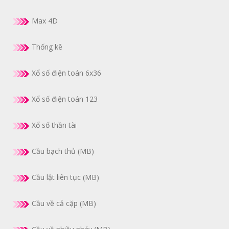
Max 4D
Thống kê
Xổ số điện toán 6x36
Xổ số điện toán 123
Xổ số thần tài
Cầu bạch thủ (MB)
Cầu lật liên tục (MB)
Cầu về cả cặp (MB)