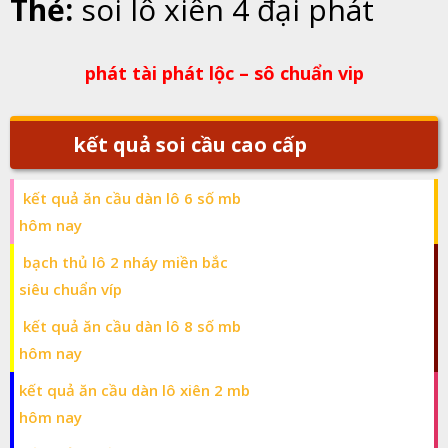
Thẻ:
soi lô xiên 4 đại phát
phát tài phát lộc – sô chuẩn vip
kết quả soi cầu cao cấp
kết quả ăn cầu dàn lô 6 số mb
hôm nay
bạch thủ lô 2 nháy miền bắc
siêu chuẩn víp
kết quả ăn cầu dàn lô 8 số mb
hôm nay
kết quả ăn cầu dàn lô xiên 2 mb
hôm nay