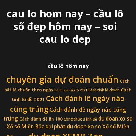
Skip
cau lo hom nay – cầu lô
to
content
số đẹp hôm nay – soi
cau lo dep
cầu lô hôm nay
chuyên gia dự đoán chuẩn
Cách
Cách
bắt lô chuẩn theo ngày
Cách tính lô chuẩn
Cách soi cầu lô 2021
Cách đánh lô ngày nào
tính lô đề 2021
cũng trúng
Cách đánh đề ngày nào cũng
trúng
du doan xo so
Cách đánh đề ăn 100
Công thức đánh đề
Xổ số Miền Bắc dại phát
du doan xo so Xổ số Miền