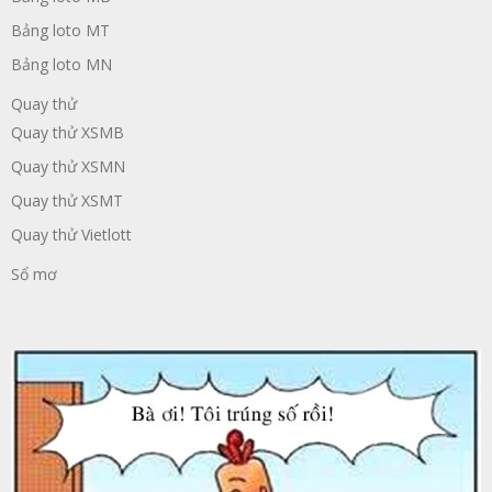
Bảng loto MT
Bảng loto MN
Quay thử
Quay thử XSMB
Quay thử XSMN
Quay thử XSMT
Quay thử Vietlott
Sổ mơ