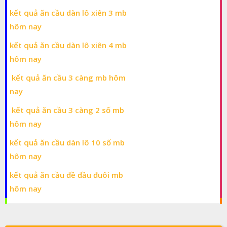
kết quả ăn cầu dàn lô xiên 3 mb
hôm nay
kết quả ăn cầu dàn lô xiên 4 mb
hôm nay
kết quả ăn cầu 3 càng mb hôm
nay
kết quả ăn cầu 3 càng 2 số mb
hôm nay
kết quả ăn cầu dàn lô 10 số mb
hôm nay
kết quả ăn cầu đề đầu đuôi mb
hôm nay