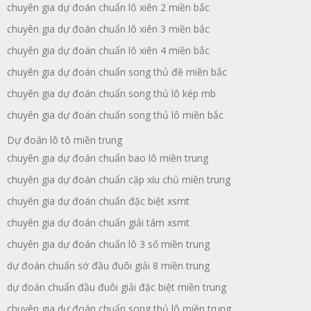
chuyên gia dự đoán chuẩn lô xiên 2 miền bắc
chuyên gia dự đoán chuẩn lô xiên 3 miền bắc
chuyên gia dự đoán chuẩn lô xiên 4 miền bắc
chuyên gia dự đoán chuẩn song thủ đề miền bắc
chuyên gia dự đoán chuẩn song thủ lô kép mb
chuyên gia dự đoán chuẩn song thủ lô miền bắc
Dự đoán lô tô miền trung
chuyên gia dự đoán chuẩn bao lô miền trung
chuyên gia dự đoán chuẩn cặp xíu chủ miền trung
chuyên gia dự đoán chuẩn đặc biệt xsmt
chuyên gia dự đoán chuẩn giải tám xsmt
chuyên gia dự đoán chuẩn lô 3 số miền trung
dự đoán chuẩn sớ đầu đuôi giải 8 miền trung
dự đoán chuẩn đầu đuôi giải đặc biệt miền trung
chuyên gia dự đoán chuẩn song thủ lô miền trung