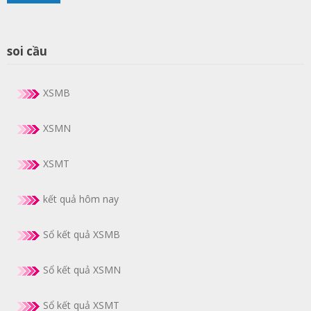
soi cầu
XSMB
XSMN
XSMT
kết quả hôm nay
Sổ kết quả XSMB
Sổ kết quả XSMN
Sổ kết quả XSMT