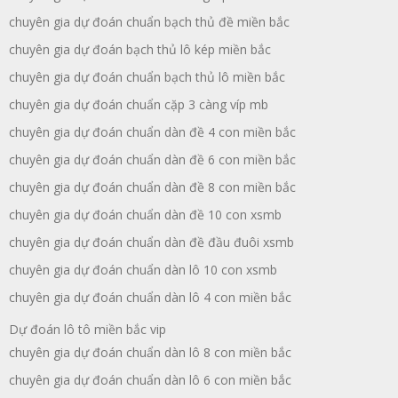
chuyên gia dự đoán chuẩn bạch thủ đề miền bắc
chuyên gia dự đoán bạch thủ lô kép miền bắc
chuyên gia dự đoán chuẩn bạch thủ lô miền bắc
chuyên gia dự đoán chuẩn cặp 3 càng víp mb
chuyên gia dự đoán chuẩn dàn đề 4 con miền bắc
chuyên gia dự đoán chuẩn dàn đề 6 con miền bắc
chuyên gia dự đoán chuẩn dàn đề 8 con miền bắc
chuyên gia dự đoán chuẩn dàn đề 10 con xsmb
chuyên gia dự đoán chuẩn dàn đề đầu đuôi xsmb
chuyên gia dự đoán chuẩn dàn lô 10 con xsmb
chuyên gia dự đoán chuẩn dàn lô 4 con miền bắc
Dự đoán lô tô miền bắc vip
chuyên gia dự đoán chuẩn dàn lô 8 con miền bắc
chuyên gia dự đoán chuẩn dàn lô 6 con miền bắc