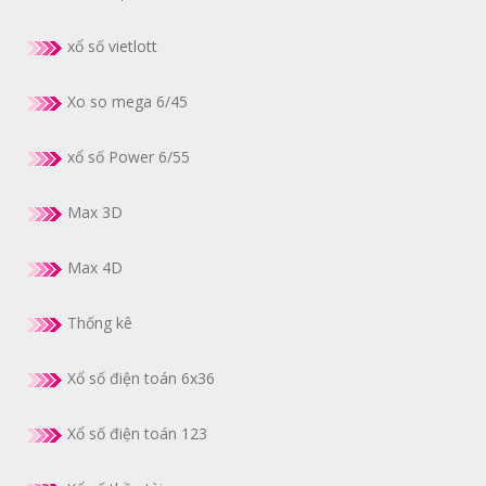
xổ số vietlott
Xo so mega 6/45
xổ số Power 6/55
Max 3D
Max 4D
Thống kê
Xổ số điện toán 6x36
Xổ số điện toán 123