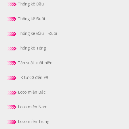
Thống kê Đầu
Thống kê Đuôi
Thống kê Đầu – Đuôi
Thống kê Tổng
Tần suất xuất hiện
TK từ 00 đến 99
Loto miền Bắc
Loto miền Nam
Loto miền Trung