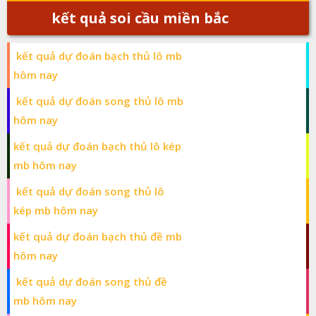
kết quả soi cầu miền bắc
kết quả dự đoán bạch thủ lô mb
hôm nay
kết quả dự đoán song thủ lô mb
hôm nay
kết quả dự đoán bạch thủ lô kép
mb hôm nay
kết quả dự đoán song thủ lô
kép mb hôm nay
kết quả dự đoán bạch thủ đề mb
hôm nay
kết quả dự đoán song thủ đề
mb hôm nay