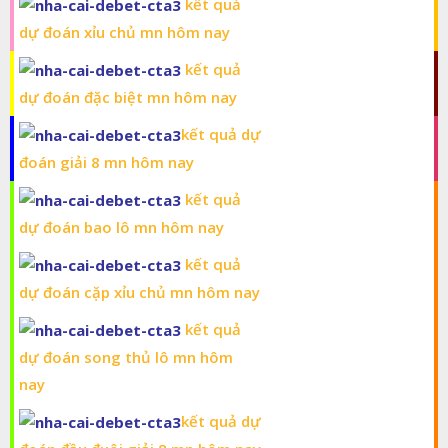
kết quả
dự đoán xỉu chủ mn hôm nay
kết quả
dự đoán đặc biệt mn hôm nay
kết quả dự
đoán giải 8 mn hôm nay
kết quả
dự đoán bao lô mn hôm nay
kết quả
dự đoán cặp xỉu chủ mn hôm nay
kết quả
dự đoán song thủ lô mn hôm
nay
kết quả dự