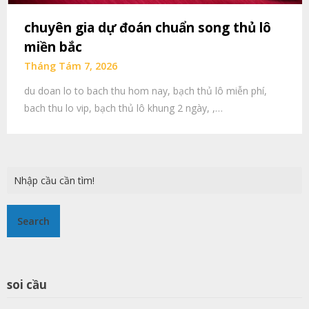
chuyên gia dự đoán chuẩn song thủ lô
miền bắc
Tháng Tám 7, 2026
du doan lo to bach thu hom nay, bạch thủ lô miễn phí,
bach thu lo vip, bạch thủ lô khung 2 ngày, ,…
Search
soi cầu