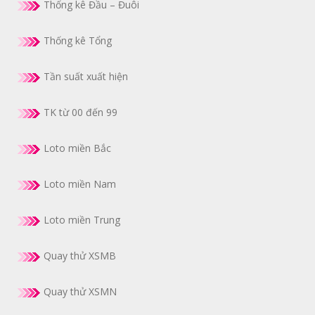
Thống kê Đầu – Đuôi
Thống kê Tổng
Tần suất xuất hiện
TK từ 00 đến 99
Loto miền Bắc
Loto miền Nam
Loto miền Trung
Quay thử XSMB
Quay thử XSMN