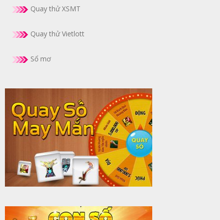
Quay thử XSMT
Quay thử Vietlott
Sổ mơ