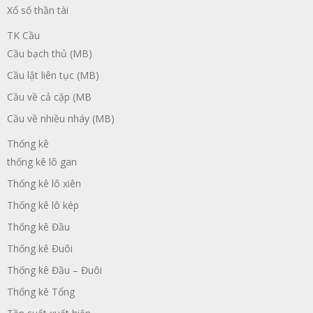
Xổ số thần tài
TK Cầu
Cầu bạch thủ (MB)
Cầu lật liên tục (MB)
Cầu về cả cặp (MB
Cầu về nhiều nháy (MB)
Thống kê
thống kê lô gan
Thống kê lô xiên
Thống kê lô kép
Thống kê Đầu
Thống kê Đuôi
Thống kê Đầu – Đuôi
Thống kê Tổng