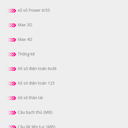
xổ số Power 6/55
Max 3D
Max 4D
Thống kê
Xổ số điện toán 6x36
Xổ số điện toán 123
Xổ số thần tài
Cầu bạch thủ (MB)
Cầu lật liên tục (MB)