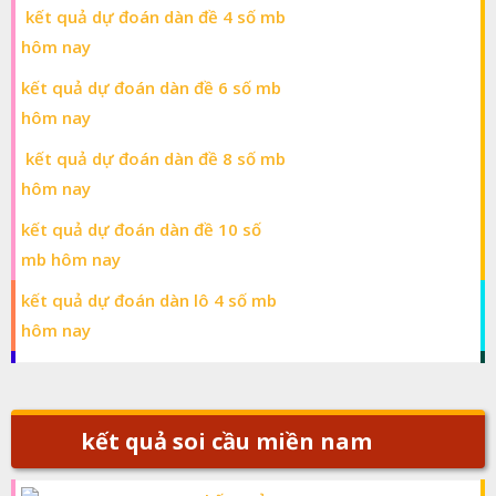
kết quả dự đoán dàn đề 4 số mb
hôm nay
kết quả dự đoán dàn đề 6 số mb
hôm nay
kết quả dự đoán dàn đề 8 số mb
hôm nay
kết quả dự đoán dàn đề 10 số
mb hôm nay
kết quả dự đoán dàn lô 4 số mb
hôm nay
kết quả soi cầu miền nam