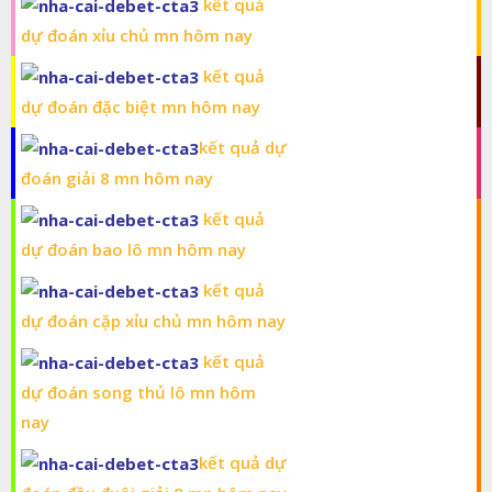
kết quả
dự đoán xỉu chủ mn hôm nay
kết quả
dự đoán đặc biệt mn hôm nay
kết quả dự
đoán giải 8 mn hôm nay
kết quả
dự đoán bao lô mn hôm nay
kết quả
dự đoán cặp xỉu chủ mn hôm nay
kết quả
dự đoán song thủ lô mn hôm
nay
kết quả dự