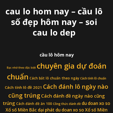
Skip
cau lo hom nay – cầu lô
to
content
số đẹp hôm nay – soi
cau lo dep
cầu lô hôm nay
chuyên gia dự đoán
Bạc nhớ theo đặc biệt
chuẩn
Cách bắt lô chuẩn theo ngày
Cách tính lô chuẩn
Cách đánh lô ngày nào
Cách tính lô đề 2021
cũng trúng
Cách đánh đề ngày nào cũng
trúng
du doan xo so
Cách đánh đề ăn 100
Công thức đánh đề
Xổ số Miền Bắc dại phát
du doan xo so Xổ số Miền