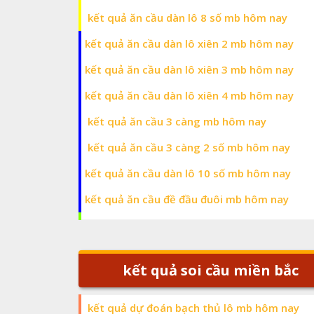
kết quả ăn cầu dàn lô 8 số mb hôm nay
kết quả ăn cầu dàn lô xiên 2 mb hôm nay
kết quả ăn cầu dàn lô xiên 3 mb hôm nay
kết quả ăn cầu dàn lô xiên 4 mb hôm nay
kết quả ăn cầu 3 càng mb hôm nay
kết quả ăn cầu 3 càng 2 số mb hôm nay
kết quả ăn cầu dàn lô 10 số mb hôm nay
kết quả ăn cầu đề đầu đuôi mb hôm nay
kết quả soi cầu miền bắc
kết quả dự đoán bạch thủ lô mb hôm nay