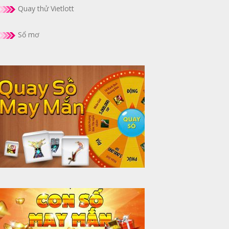
Quay thử Vietlott
Sổ mơ