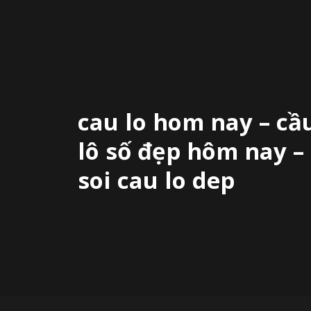
Skip
to
content
cau lo hom nay – cầ
lô số đẹp hôm nay –
soi cau lo dep