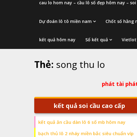
cau lo hom nay – cầu lô số đẹp hôm nay – soi
Dự đoán lô tô miền nam
Chốt số hằng 
kết quả hôm nay
Sổ kết quả
Vietlot
Thẻ:
song thu lo
phát tài phát
kết quả soi cầu cao cấp
kết quả ăn cầu dàn lô 6 số mb hôm nay
bạch thủ lô 2 nháy miền bắc siêu chuẩn víp