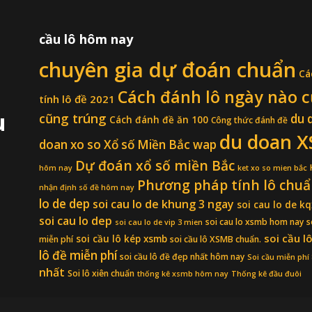
cầu lô hôm nay
chuyên gia dự đoán chuẩn
Cá
Cách đánh lô ngày nào 
tính lô đề 2021
u
cũng trúng
du 
Cách đánh đề ăn 100
Công thức đánh đề
du doan X
doan xo so Xổ số Miền Bắc wap
Dự đoán xổ số miền Bắc
hôm nay
ket xo so mien bắc
Phương pháp tính lô chu
nhận định số đề hôm nay
lo de dep
soi cau lo de khung 3 ngay
soi cau lo de k
soi cau lo dep
soi cau lo xsmb hom nay
s
soi cau lo de vip 3 mien
soi cầu l
soi cầu lô kép xsmb
miễn phí
soi cầu lô XSMB chuẩn.
lô đề miễn phí
soi cầu lô đề đẹp nhất hôm nay
Soi cầu miễn phí
nhất
Soi lô xiên chuẩn
thống kê xsmb hôm nay
Thống kê đầu đuôi