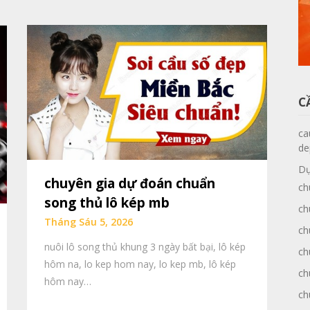
C
ca
de
Dự
chuyên gia dự đoán chuẩn
ch
song thủ lô kép mb
ch
Tháng Sáu 5, 2026
ch
nuôi lô song thủ khung 3 ngày bất bại, lô kép
ch
hôm na, lo kep hom nay, lo kep mb, lô kép
ch
hôm nay…
ch