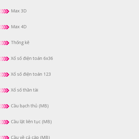
Max 3D
Max 4D
Thống kê
Xổ số điện toán 6x36
Xổ số điện toán 123
Xổ số thần tài
Cầu bạch thủ (MB)
Cầu lật liên tục (MB)
Cầu về cả cặp (MB)