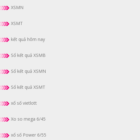
XSMN
XSMT
kết quả hôm nay
Sổ kết quả XSMB
Sổ kết quả XSMN
Sổ kết quả XSMT
xổ số vietlott
Xo so mega 6/45
xổ số Power 6/55