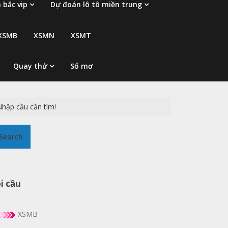
 bắc vip
Dự đoán lô tô miền trung
XSMB
XSMN
XSMT
Quay thử
Sổ mơ
Search
i cầu
XSMB