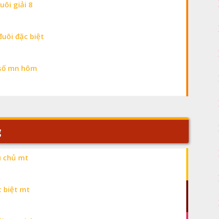
ôi giải 8
uôi đặc biệt
 số mn hôm
g
u chủ mt
c biệt mt