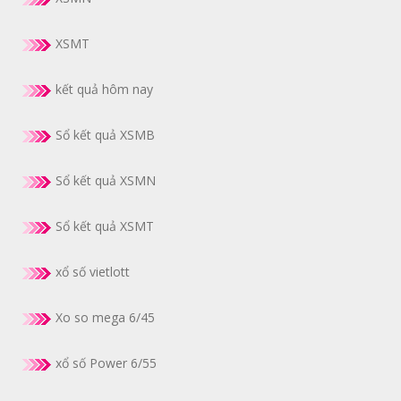
XSMT
kết quả hôm nay
Sổ kết quả XSMB
Sổ kết quả XSMN
Sổ kết quả XSMT
xổ số vietlott
Xo so mega 6/45
xổ số Power 6/55