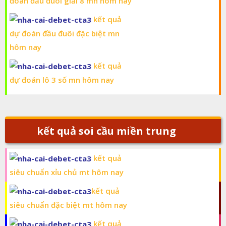
đoán đầu đuôi giải 8 mn hôm nay
kết quả
dự đoán đầu đuôi đặc biệt mn
hôm nay
kết quả
dự đoán lô 3 số mn hôm nay
kết quả soi cầu miền trung
kết quả
siêu chuẩn xỉu chủ mt hôm nay
kết quả
siêu chuẩn đặc biệt mt hôm nay
kết quả