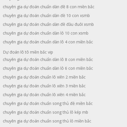
chuyên gia dự đoán chuẩn dàn đề 8 con miền bắc
chuyên gia dự đoán chuẩn dàn đề 10 con xsmb
chuyên gia dự đoán chuẩn dàn đề đầu đuôi xsmb
chuyên gia dự đoán chuẩn dàn lô 10 con xsmb
chuyên gia dự đoán chuẩn dàn lô 4 con miền bắc
Dự đoán lô tô miền bắc vip
chuyên gia dự đoán chuẩn dàn lô 8 con miền bắc
chuyên gia dự đoán chuẩn dàn lô 6 con miền bắc
chuyên gia dự đoán chuẩn lô xiên 2 miền bắc
chuyên gia dự đoán chuẩn lô xiên 3 miền bắc
chuyên gia dự đoán chuẩn lô xiên 4 miền bắc
chuyên gia dự đoán chuẩn song thủ đề miền bắc
chuyên gia dự đoán chuẩn song thủ lô kép mb
chuyên gia dự đoán chuẩn song thủ lô miền bắc