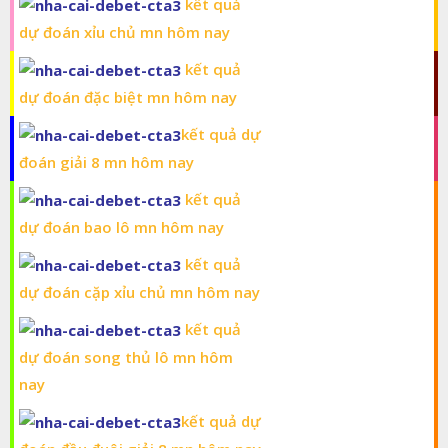
kết quả
dự đoán xỉu chủ mn hôm nay
kết quả
dự đoán đặc biệt mn hôm nay
kết quả dự
đoán giải 8 mn hôm nay
kết quả
dự đoán bao lô mn hôm nay
kết quả
dự đoán cặp xỉu chủ mn hôm nay
kết quả
dự đoán song thủ lô mn hôm
nay
kết quả dự