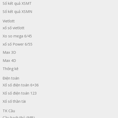
Sổ kết quả XSMT
Sổ kết quả XSMN
Vietlott
xổ số vietlott
Xo so mega 6/45
xổ số Power 6/55
Max 3D
Max 4D
Thống kê
Điện toán
Xổ số điện toán 6×36
Xổ số điện toán 123
Xổ số thần tài
TK Cầu
Cầu bạch thủ (MB)