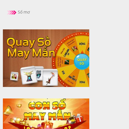
Sổ mơ