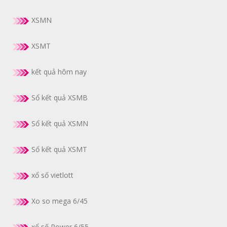
XSMN
XSMT
kết quả hôm nay
Sổ kết quả XSMB
Sổ kết quả XSMN
Sổ kết quả XSMT
xổ số vietlott
Xo so mega 6/45
xổ số Power 6/55