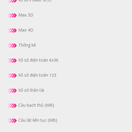
Max 3D
Max 4D
Thống kê
Xổ số điện toán 6x36
Xổ số điện toán 123
Xổ số thần tài
Cầu bạch thủ (MB)
Cầu lật liên tục (MB)