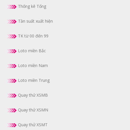
Thống kê Tổng
Tần suất xuất hiện
TK từ 00 đến 99
Loto miền Bắc
Loto miền Nam
Loto miền Trung
Quay thử XSMB
Quay thử XSMN
Quay thử XSMT