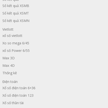
Sổ kết quả XSMB
Sổ kết quả XSMT
Sổ kết quả XSMN
Vietlott
xổ số vietlott
Xo so mega 6/45
xổ số Power 6/55
Max 3D
Max 4D
Thống kê
Điện toán
Xổ số điện toán 6×36
Xổ số điện toán 123
Xổ số thần tài