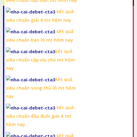
kết quả
siêu chuẩn giải 8 mt hôm nay
kết quả
siêu chuẩn bao lô mt hôm nay
kết quả
siêu chuẩn cặp xỉu chủ mt hôm
nay
kết quả
siêu chuẩn song thủ lô mt hôm
nay
kết quả
siêu chuẩn đầu đuôi giải 8 mt
hôm nay
kết quả