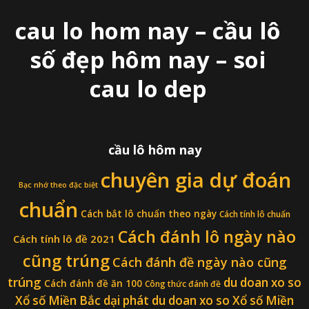
Skip
cau lo hom nay – cầu lô
to
content
số đẹp hôm nay – soi
cau lo dep
cầu lô hôm nay
chuyên gia dự đoán
Bạc nhớ theo đặc biệt
chuẩn
Cách bắt lô chuẩn theo ngày
Cách tính lô chuẩn
Cách đánh lô ngày nào
Cách tính lô đề 2021
cũng trúng
Cách đánh đề ngày nào cũng
trúng
du doan xo so
Cách đánh đề ăn 100
Công thức đánh đề
Xổ số Miền Bắc dại phát
du doan xo so Xổ số Miền