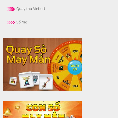
Quay thử Vietlott
Sổ mơ