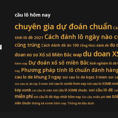
cầu lô hôm nay
chuyên gia dự đoán chuẩn
Cá
Cách đánh lô ngày nào 
tính lô đề 2021
u
cũng trúng
du 
Cách đánh đề ăn 100
Công thức đánh đề
du doan X
doan xo so Xổ số Miền Bắc wap
Dự đoán xổ số miền Bắc
Kinh nghiệm lô đề
hôm nay
Phương pháp tính lô chuẩn đánh hàn
nay
cau lo de khung 3 ngay
soi cau lo de kqxs 3 mien
soi c
soi cau lo xsmb hom nay
soi cau lo XSMB mi
soi cau lo de vip 3 mien
soi cầu lô đề
kép xsmb
soi cầu lô XSMB chuẩn.
soi cầu lô xiên
so
miễn phí
so
soi cầu lô đề đẹp nhất hôm nay
Soi cầu miễn phí 888
xiên chuẩn
thống kê xsmb hôm nay
Thống kê đầu đuôi