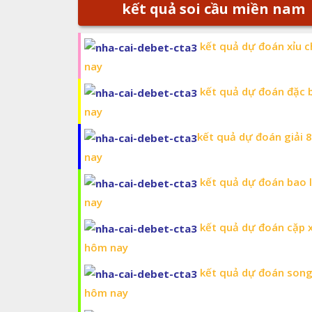
kết quả soi cầu miền nam
kết quả dự đoán xỉu 
nay
kết quả dự đoán đặc 
nay
kết quả dự đoán giải
nay
kết quả dự đoán bao
nay
kết quả dự đoán cặp 
hôm nay
kết quả dự đoán song
hôm nay