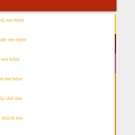
chủ mn hôm
biệt mn hôm
 8 mn hôm
 lô mn hôm
xỉu chủ mn
 thủ lô mn