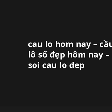
Skip
to
content
cau lo hom nay – cầ
lô số đẹp hôm nay –
soi cau lo dep