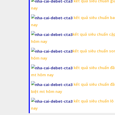
kết quả siêu chuẩn gi
nay
kết quả siêu chuẩn b
nay
kết quả siêu chuẩn cặ
hôm nay
kết quả siêu chuẩn so
hôm nay
kết quả siêu chuẩn đầ
mt hôm nay
kết quả siêu chuẩn đầ
biệt mt hôm nay
kết quả siêu chuẩn lô
nay