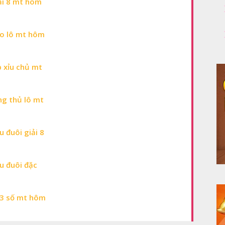
ải 8 mt hôm
ao lô mt hôm
p xỉu chủ mt
ng thủ lô mt
u đuôi giải 8
u đuôi đặc
 3 số mt hôm