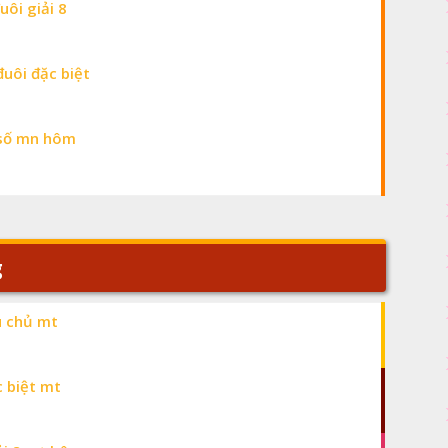
ôi giải 8
uôi đặc biệt
 số mn hôm
g
u chủ mt
c biệt mt