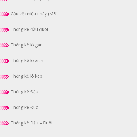
Cầu về nhiều nháy (MB)
Thống kê đầu đuôi
Thống kê lô gan
Thống kê lô xiên
Thống kê lô kép
Thống kê Đầu
Thống kê Đuôi
Thống kê Đầu – Đuôi