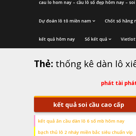
cau lo hom nay – cầu lô số đẹp hôm nay – soi
Dự đoán lô tô miền nam
Chốt số hằng 
kết quả hôm nay
Sổ kết quả
Vietlot
Thẻ:
thống kê dàn lô xi
phát tài phát
kết quả soi cầu cao cấp
kết quả ăn cầu dàn lô 6 số mb hôm nay
bạch thủ lô 2 nháy miền bắc siêu chuẩn víp