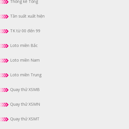
Thống kê Tổng
Tần suất xuất hiện
TK từ 00 đến 99
Loto miền Bắc
Loto miền Nam
Loto miền Trung
Quay thử XSMB
Quay thử XSMN
Quay thử XSMT