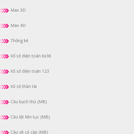
Max 3D
Max 4D
Thống kê
Xổ số điện toán 6x36
Xổ số điện toán 123
Xổ số thần tài
Cầu bạch thủ (MB)
Cầu lật liên tục (MB)
Cầu về cả cặp (MB)