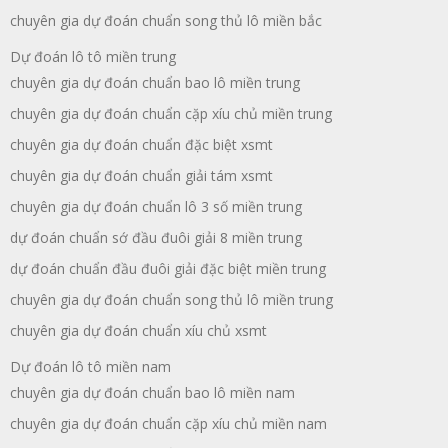
chuyên gia dự đoán chuẩn song thủ lô miền bắc
Dự đoán lô tô miền trung
chuyên gia dự đoán chuẩn bao lô miền trung
chuyên gia dự đoán chuẩn cặp xíu chủ miền trung
chuyên gia dự đoán chuẩn đặc biệt xsmt
chuyên gia dự đoán chuẩn giải tám xsmt
chuyên gia dự đoán chuẩn lô 3 số miền trung
dự đoán chuẩn sớ đầu đuôi giải 8 miền trung
dự đoán chuẩn đầu đuôi giải đặc biệt miền trung
chuyên gia dự đoán chuẩn song thủ lô miền trung
chuyên gia dự đoán chuẩn xíu chủ xsmt
Dự đoán lô tô miền nam
chuyên gia dự đoán chuẩn bao lô miền nam
chuyên gia dự đoán chuẩn cặp xíu chủ miền nam