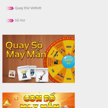
Quay thử Vietlott
Sổ mơ