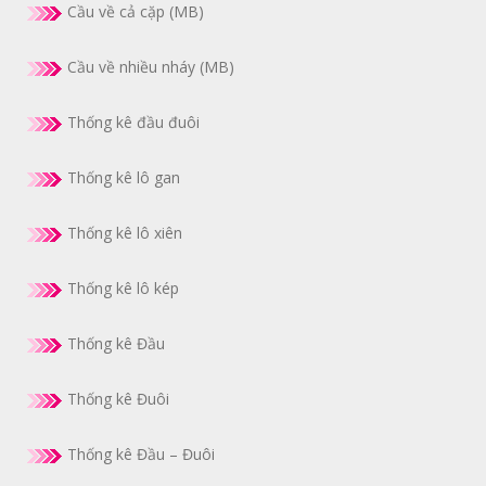
Cầu về cả cặp (MB)
Cầu về nhiều nháy (MB)
Thống kê đầu đuôi
Thống kê lô gan
Thống kê lô xiên
Thống kê lô kép
Thống kê Đầu
Thống kê Đuôi
Thống kê Đầu – Đuôi