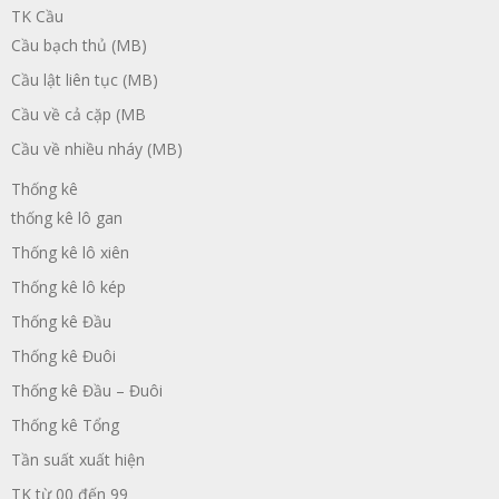
TK Cầu
Cầu bạch thủ (MB)
Cầu lật liên tục (MB)
Cầu về cả cặp (MB
Cầu về nhiều nháy (MB)
Thống kê
thống kê lô gan
Thống kê lô xiên
Thống kê lô kép
Thống kê Đầu
Thống kê Đuôi
Thống kê Đầu – Đuôi
Thống kê Tổng
Tần suất xuất hiện
TK từ 00 đến 99