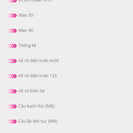
Max 3D
Max 4D
Thống kê
Xổ số điện toán 6x36
Xổ số điện toán 123
Xổ số thần tài
Cầu bạch thủ (MB)
Cầu lật liên tục (MB)