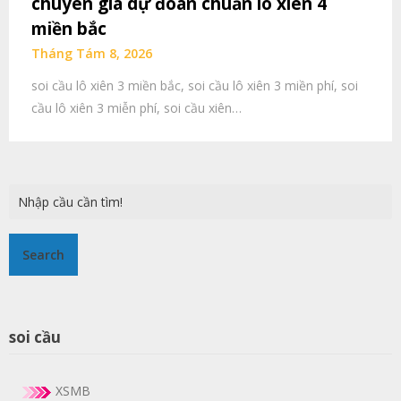
chuyên gia dự đoán chuẩn lô xiên 4
miền bắc
Tháng Tám 8, 2026
soi cầu lô xiên 3 miền bắc, soi cầu lô xiên 3 miền phí, soi
cầu lô xiên 3 miễn phí, soi cầu xiên…
Search
soi cầu
XSMB