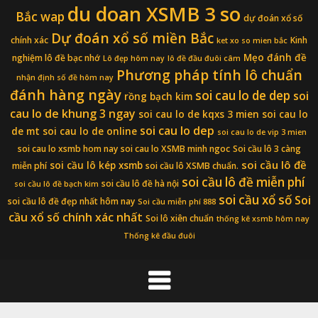
du doan XSMB 3 so
Bắc wap
dự đoán xổ số
Dự đoán xổ số miền Bắc
chính xác
Kinh
ket xo so mien bắc
Mẹo đánh đề
nghiệm lô đề bạc nhớ
Lô đẹp hôm nay
lô đề đầu đuôi câm
Phương pháp tính lô chuẩn
nhận định số đề hôm nay
đánh hàng ngày
soi cau lo de dep
soi
rồng bạch kim
cau lo de khung 3 ngay
soi cau lo de kqxs 3 mien
soi cau lo
soi cau lo dep
de mt
soi cau lo de online
soi cau lo de vip 3 mien
soi cau lo xsmb hom nay
soi cau lo XSMB minh ngoc
Soi cầu lô 3 càng
soi cầu lô đề
soi cầu lô kép xsmb
miễn phí
soi cầu lô XSMB chuẩn.
soi cầu lô đề miễn phí
soi cầu lô đề hà nội
soi cầu lô đề bạch kim
soi cầu xổ số
Soi
soi cầu lô đề đẹp nhất hôm nay
Soi cầu miễn phí 888
cầu xổ số chính xác nhất
Soi lô xiên chuẩn
thống kê xsmb hôm nay
Thống kê đầu đuôi