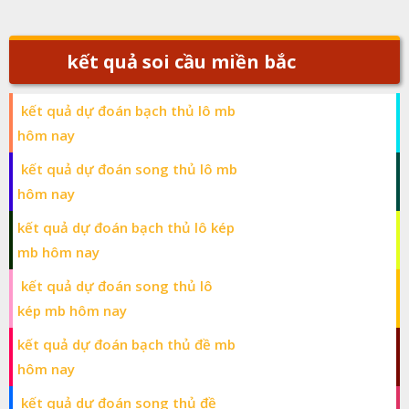
kết quả soi cầu miền bắc
kết quả dự đoán bạch thủ lô mb
hôm nay
kết quả dự đoán song thủ lô mb
hôm nay
kết quả dự đoán bạch thủ lô kép
mb hôm nay
kết quả dự đoán song thủ lô
kép mb hôm nay
kết quả dự đoán bạch thủ đề mb
hôm nay
kết quả dự đoán song thủ đề