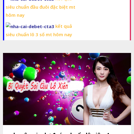
siêu chuẩn đầu đuôi đặc biệt mt
hôm nay
kết quả
siêu chuẩn lô 3 số mt hôm nay