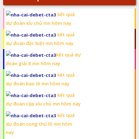
kết quả
dự đoán xỉu chủ mn hôm nay
kết quả
dự đoán đặc biệt mn hôm nay
kết quả dự
đoán giải 8 mn hôm nay
kết quả
dự đoán bao lô mn hôm nay
kết quả
dự đoán cặp xỉu chủ mn hôm nay
kết quả
dự đoán song thủ lô mn hôm
nay