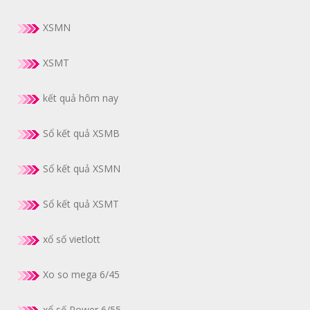
XSMN
XSMT
kết quả hôm nay
Sổ kết quả XSMB
Sổ kết quả XSMN
Sổ kết quả XSMT
xổ số vietlott
Xo so mega 6/45
xổ số Power 6/55