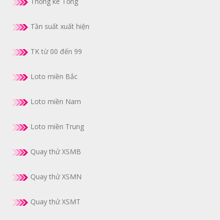
Thống kê Tổng
Tần suất xuất hiện
TK từ 00 đến 99
Loto miền Bắc
Loto miền Nam
Loto miền Trung
Quay thử XSMB
Quay thử XSMN
Quay thử XSMT