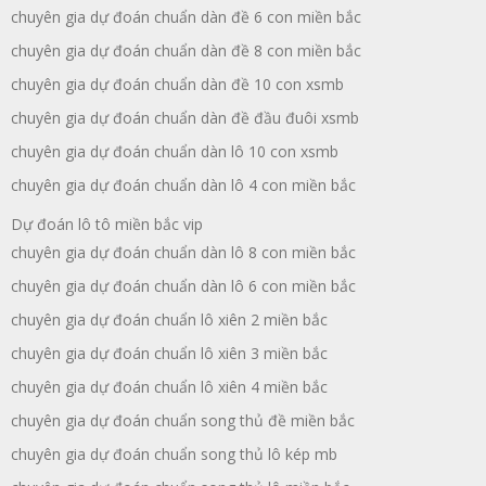
chuyên gia dự đoán chuẩn dàn đề 6 con miền bắc
chuyên gia dự đoán chuẩn dàn đề 8 con miền bắc
chuyên gia dự đoán chuẩn dàn đề 10 con xsmb
chuyên gia dự đoán chuẩn dàn đề đầu đuôi xsmb
chuyên gia dự đoán chuẩn dàn lô 10 con xsmb
chuyên gia dự đoán chuẩn dàn lô 4 con miền bắc
Dự đoán lô tô miền bắc vip
chuyên gia dự đoán chuẩn dàn lô 8 con miền bắc
chuyên gia dự đoán chuẩn dàn lô 6 con miền bắc
chuyên gia dự đoán chuẩn lô xiên 2 miền bắc
chuyên gia dự đoán chuẩn lô xiên 3 miền bắc
chuyên gia dự đoán chuẩn lô xiên 4 miền bắc
chuyên gia dự đoán chuẩn song thủ đề miền bắc
chuyên gia dự đoán chuẩn song thủ lô kép mb