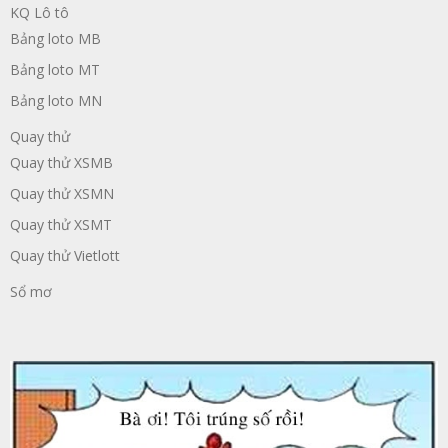
KQ Lô tô
Bảng loto MB
Bảng loto MT
Bảng loto MN
Quay thử
Quay thử XSMB
Quay thử XSMN
Quay thử XSMT
Quay thử Vietlott
Sổ mơ