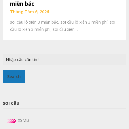
miền bắc
Tháng Tám 6, 2026
soi cầu lô xiên 3 miền bắc, soi cầu lô xiên 3 miền phí, soi
cầu lô xiên 3 miễn phí, soi cầu xiên…
Search
soi cầu
XSMB