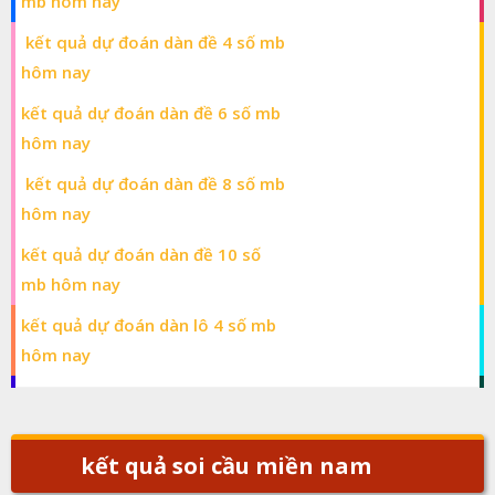
mb hôm nay
kết quả dự đoán dàn đề 4 số mb
hôm nay
kết quả dự đoán dàn đề 6 số mb
hôm nay
kết quả dự đoán dàn đề 8 số mb
hôm nay
kết quả dự đoán dàn đề 10 số
mb hôm nay
kết quả dự đoán dàn lô 4 số mb
hôm nay
kết quả soi cầu miền nam