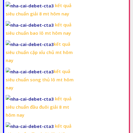
kết quả
siêu chuẩn giải 8 mt hôm nay
kết quả
siêu chuẩn bao lô mt hôm nay
kết quả
siêu chuẩn cặp xỉu chủ mt hôm
nay
kết quả
siêu chuẩn song thủ lô mt hôm
nay
kết quả
siêu chuẩn đầu đuôi giải 8 mt
hôm nay
kết quả