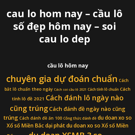
Skip
cau lo hom nay – cầu lô
to
content
số đẹp hôm nay – soi
cau lo dep
cầu lô hôm nay
chuyên gia dự đoán chuẩn
Cách
Cách
bắt lô chuẩn theo ngày
Cách tính lô chuẩn
Cách soi cầu lô 2021
Cách đánh lô ngày nào
tính lô đề 2021
cũng trúng
Cách đánh đề ngày nào cũng
trúng
du doan xo so
Cách đánh đề ăn 100
Công thức đánh đề
Xổ số Miền Bắc dại phát
du doan xo so Xổ số Miền