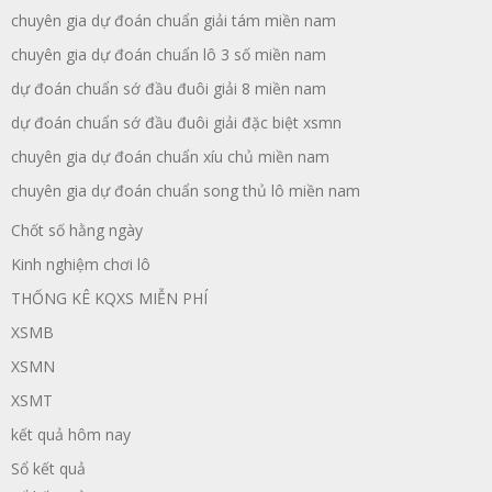
chuyên gia dự đoán chuẩn giải tám miền nam
chuyên gia dự đoán chuẩn lô 3 số miền nam
dự đoán chuẩn sớ đầu đuôi giải 8 miền nam
dự đoán chuẩn sớ đầu đuôi giải đặc biệt xsmn
chuyên gia dự đoán chuẩn xíu chủ miền nam
chuyên gia dự đoán chuẩn song thủ lô miền nam
Chốt số hằng ngày
Kinh nghiệm chơi lô
THỐNG KÊ KQXS MIỄN PHÍ
XSMB
XSMN
XSMT
kết quả hôm nay
Sổ kết quả