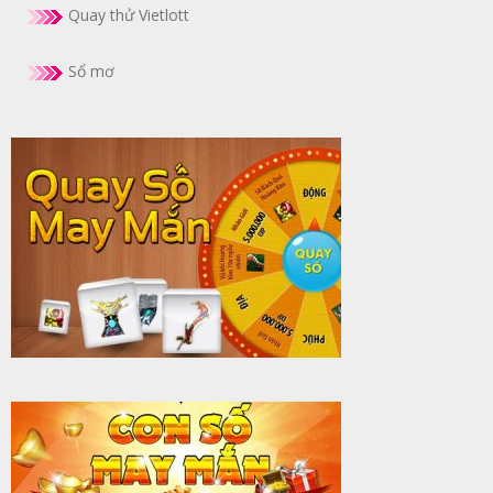
Quay thử Vietlott
Sổ mơ