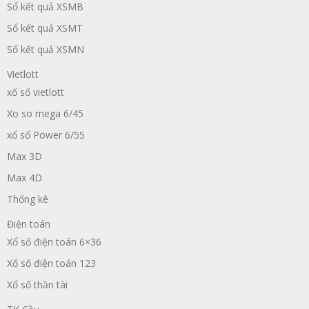
Sổ kết quả XSMB
Sổ kết quả XSMT
Sổ kết quả XSMN
Vietlott
xổ số vietlott
Xo so mega 6/45
xổ số Power 6/55
Max 3D
Max 4D
Thống kê
Điện toán
Xổ số điện toán 6×36
Xổ số điện toán 123
Xổ số thần tài