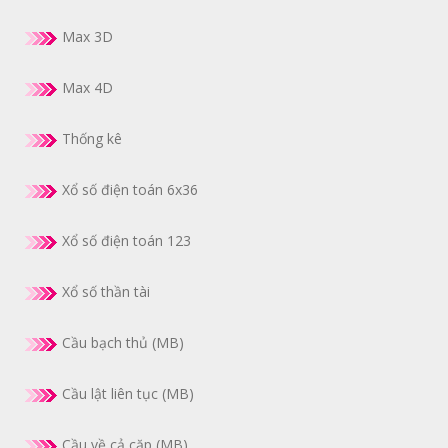
Max 3D
Max 4D
Thống kê
Xổ số điện toán 6x36
Xổ số điện toán 123
Xổ số thần tài
Cầu bạch thủ (MB)
Cầu lật liên tục (MB)
Cầu về cả cặp (MB)