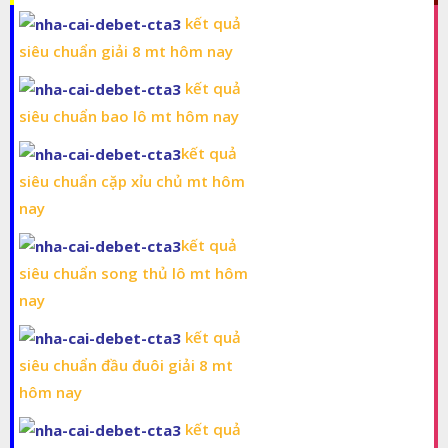
kết quả
siêu chuẩn giải 8 mt hôm nay
kết quả
siêu chuẩn bao lô mt hôm nay
kết quả
siêu chuẩn cặp xỉu chủ mt hôm
nay
kết quả
siêu chuẩn song thủ lô mt hôm
nay
kết quả
siêu chuẩn đầu đuôi giải 8 mt
hôm nay
kết quả