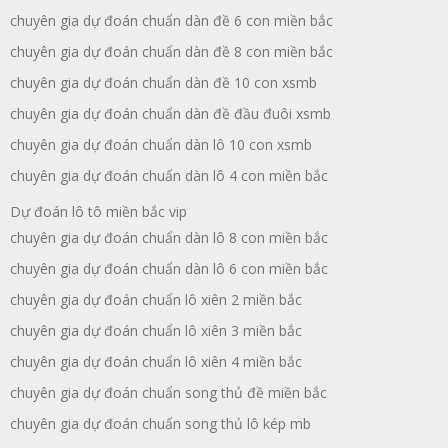
chuyên gia dự đoán chuẩn dàn đề 6 con miền bắc
chuyên gia dự đoán chuẩn dàn đề 8 con miền bắc
chuyên gia dự đoán chuẩn dàn đề 10 con xsmb
chuyên gia dự đoán chuẩn dàn đề đầu đuôi xsmb
chuyên gia dự đoán chuẩn dàn lô 10 con xsmb
chuyên gia dự đoán chuẩn dàn lô 4 con miền bắc
Dự đoán lô tô miền bắc vip
chuyên gia dự đoán chuẩn dàn lô 8 con miền bắc
chuyên gia dự đoán chuẩn dàn lô 6 con miền bắc
chuyên gia dự đoán chuẩn lô xiên 2 miền bắc
chuyên gia dự đoán chuẩn lô xiên 3 miền bắc
chuyên gia dự đoán chuẩn lô xiên 4 miền bắc
chuyên gia dự đoán chuẩn song thủ đề miền bắc
chuyên gia dự đoán chuẩn song thủ lô kép mb