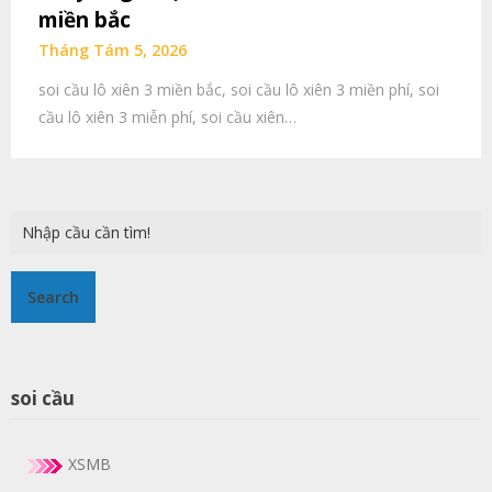
miền bắc
Tháng Tám 5, 2026
soi cầu lô xiên 3 miền bắc, soi cầu lô xiên 3 miền phí, soi
cầu lô xiên 3 miễn phí, soi cầu xiên…
Search
soi cầu
XSMB