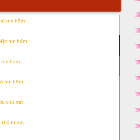
chủ mn hôm
biệt mn hôm
 8 mn hôm
 lô mn hôm
xỉu chủ mn
 thủ lô mn