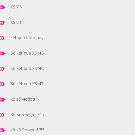
XSMN
XSMT
kết quả hôm nay
Sổ kết quả XSMB
Sổ kết quả XSMN
Sổ kết quả XSMT
xổ số vietlott
Xo so mega 6/45
xổ số Power 6/55