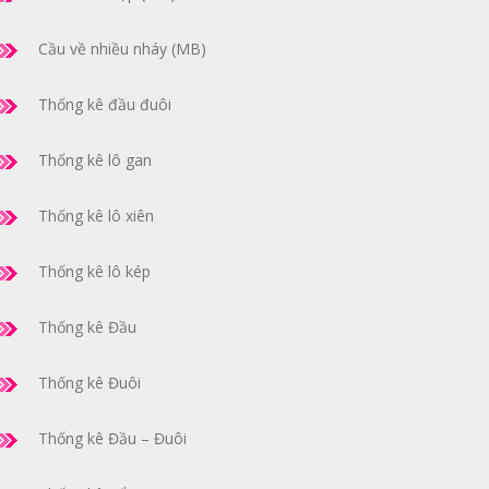
Cầu về nhiều nháy (MB)
Thống kê đầu đuôi
Thống kê lô gan
Thống kê lô xiên
Thống kê lô kép
Thống kê Đầu
Thống kê Đuôi
Thống kê Đầu – Đuôi