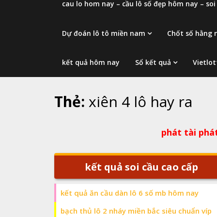
cau lo hom nay – cầu lô số đẹp hôm nay – soi
Dự đoán lô tô miền nam
Chốt số hằng 
kết quả hôm nay
Sổ kết quả
Vietlot
Thẻ:
xiên 4 lô hay ra
phát tài phát
kết quả soi cầu cao cấp
kết quả ăn cầu dàn lô 6 số mb hôm nay
bạch thủ lô 2 nháy miền bắc siêu chuẩn víp