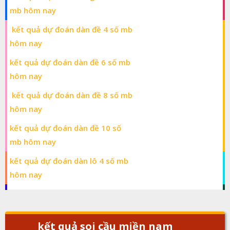
mb hôm nay
kết quả dự đoán dàn đề 4 số mb
hôm nay
kết quả dự đoán dàn đề 6 số mb
hôm nay
kết quả dự đoán dàn đề 8 số mb
hôm nay
kết quả dự đoán dàn đề 10 số
mb hôm nay
kết quả dự đoán dàn lô 4 số mb
hôm nay
kết quả soi cầu miền nam