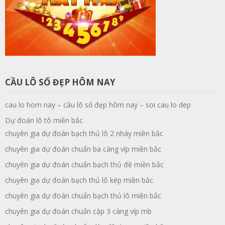
CẦU LÔ SỐ ĐẸP HÔM NAY
cau lo hom nay – cầu lô số đẹp hôm nay – soi cau lo dep
Dự đoán lô tô miền bắc
chuyên gia dự đoán bạch thủ lô 2 nháy miền bắc
chuyên gia dự đoán chuẩn ba càng víp miền bắc
chuyên gia dự đoán chuẩn bạch thủ đề miền bắc
chuyên gia dự đoán bạch thủ lô kép miền bắc
chuyên gia dự đoán chuẩn bạch thủ lô miền bắc
chuyên gia dự đoán chuẩn cặp 3 càng víp mb