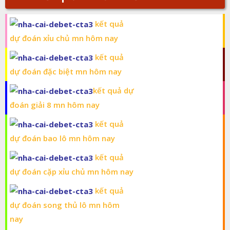
kết quả
dự đoán xỉu chủ mn hôm nay
kết quả
dự đoán đặc biệt mn hôm nay
kết quả dự
đoán giải 8 mn hôm nay
kết quả
dự đoán bao lô mn hôm nay
kết quả
dự đoán cặp xỉu chủ mn hôm nay
kết quả
dự đoán song thủ lô mn hôm
nay