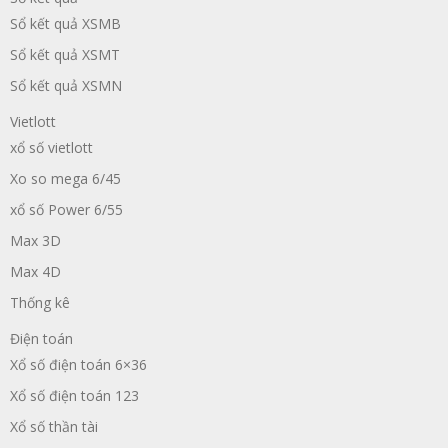
Sổ kết quả XSMB
Sổ kết quả XSMT
Sổ kết quả XSMN
Vietlott
xổ số vietlott
Xo so mega 6/45
xổ số Power 6/55
Max 3D
Max 4D
Thống kê
Điện toán
Xổ số điện toán 6×36
Xổ số điện toán 123
Xổ số thần tài