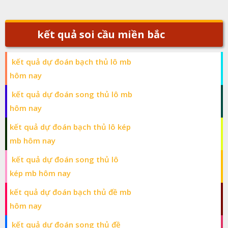
kết quả soi cầu miền bắc
kết quả dự đoán bạch thủ lô mb
hôm nay
kết quả dự đoán song thủ lô mb
hôm nay
kết quả dự đoán bạch thủ lô kép
mb hôm nay
kết quả dự đoán song thủ lô
kép mb hôm nay
kết quả dự đoán bạch thủ đề mb
hôm nay
kết quả dự đoán song thủ đề