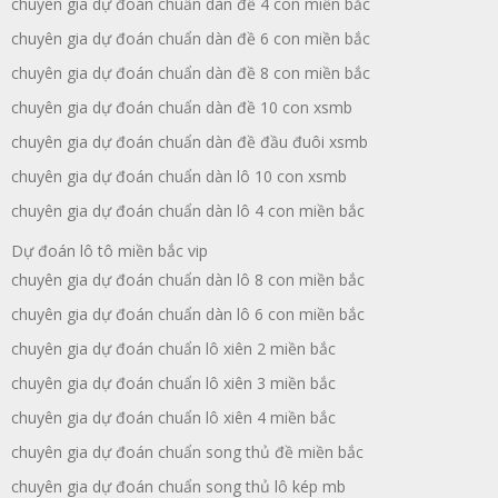
chuyên gia dự đoán chuẩn dàn đề 4 con miền bắc
chuyên gia dự đoán chuẩn dàn đề 6 con miền bắc
chuyên gia dự đoán chuẩn dàn đề 8 con miền bắc
chuyên gia dự đoán chuẩn dàn đề 10 con xsmb
chuyên gia dự đoán chuẩn dàn đề đầu đuôi xsmb
chuyên gia dự đoán chuẩn dàn lô 10 con xsmb
chuyên gia dự đoán chuẩn dàn lô 4 con miền bắc
Dự đoán lô tô miền bắc vip
chuyên gia dự đoán chuẩn dàn lô 8 con miền bắc
chuyên gia dự đoán chuẩn dàn lô 6 con miền bắc
chuyên gia dự đoán chuẩn lô xiên 2 miền bắc
chuyên gia dự đoán chuẩn lô xiên 3 miền bắc
chuyên gia dự đoán chuẩn lô xiên 4 miền bắc
chuyên gia dự đoán chuẩn song thủ đề miền bắc
chuyên gia dự đoán chuẩn song thủ lô kép mb