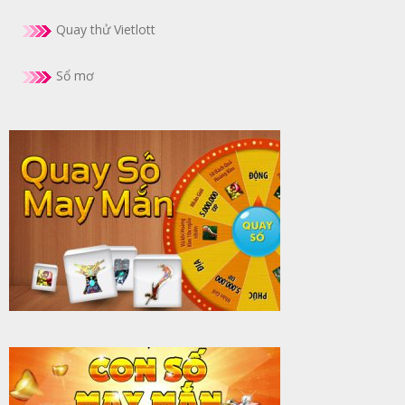
Quay thử Vietlott
Sổ mơ