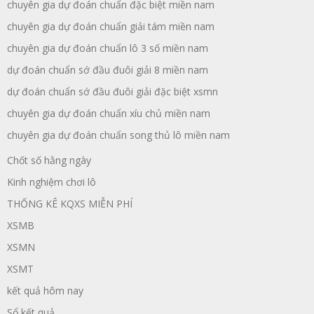
chuyên gia dự đoán chuẩn đặc biệt miền nam
chuyên gia dự đoán chuẩn giải tám miền nam
chuyên gia dự đoán chuẩn lô 3 số miền nam
dự đoán chuẩn sớ đầu đuôi giải 8 miền nam
dự đoán chuẩn sớ đầu đuôi giải đặc biệt xsmn
chuyên gia dự đoán chuẩn xíu chủ miền nam
chuyên gia dự đoán chuẩn song thủ lô miền nam
Chốt số hằng ngày
Kinh nghiệm chơi lô
THỐNG KÊ KQXS MIỄN PHÍ
XSMB
XSMN
XSMT
kết quả hôm nay
Sổ kết quả