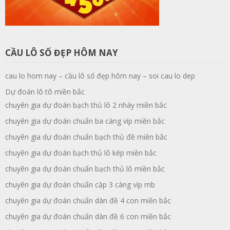
CẦU LÔ SỐ ĐẸP HÔM NAY
cau lo hom nay – cầu lô số đẹp hôm nay – soi cau lo dep
Dự đoán lô tô miền bắc
chuyên gia dự đoán bạch thủ lô 2 nháy miền bắc
chuyên gia dự đoán chuẩn ba càng víp miền bắc
chuyên gia dự đoán chuẩn bạch thủ đề miền bắc
chuyên gia dự đoán bạch thủ lô kép miền bắc
chuyên gia dự đoán chuẩn bạch thủ lô miền bắc
chuyên gia dự đoán chuẩn cặp 3 càng víp mb
chuyên gia dự đoán chuẩn dàn đề 4 con miền bắc
chuyên gia dự đoán chuẩn dàn đề 6 con miền bắc