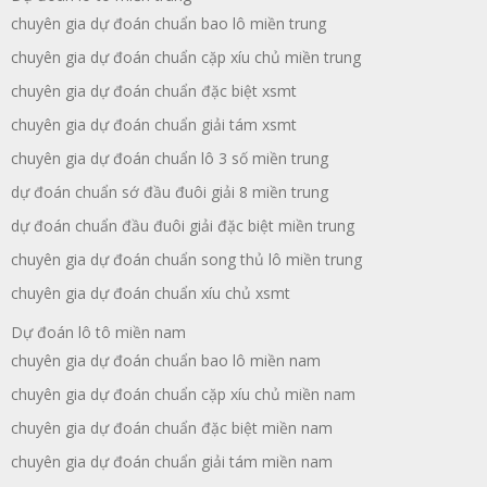
chuyên gia dự đoán chuẩn bao lô miền trung
chuyên gia dự đoán chuẩn cặp xíu chủ miền trung
chuyên gia dự đoán chuẩn đặc biệt xsmt
chuyên gia dự đoán chuẩn giải tám xsmt
chuyên gia dự đoán chuẩn lô 3 số miền trung
dự đoán chuẩn sớ đầu đuôi giải 8 miền trung
dự đoán chuẩn đầu đuôi giải đặc biệt miền trung
chuyên gia dự đoán chuẩn song thủ lô miền trung
chuyên gia dự đoán chuẩn xíu chủ xsmt
Dự đoán lô tô miền nam
chuyên gia dự đoán chuẩn bao lô miền nam
chuyên gia dự đoán chuẩn cặp xíu chủ miền nam
chuyên gia dự đoán chuẩn đặc biệt miền nam
chuyên gia dự đoán chuẩn giải tám miền nam