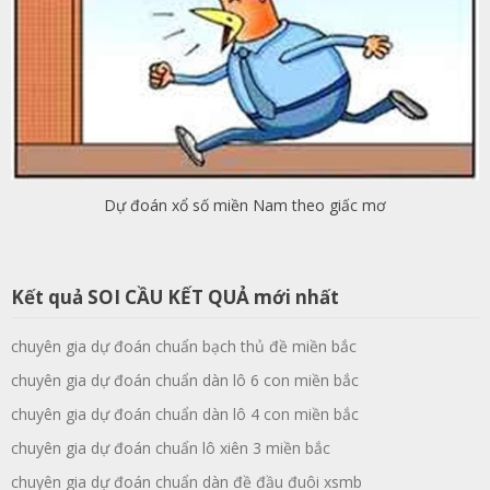
Dự đoán xổ số miền Nam theo giấc mơ
Kết quả SOI CẦU KẾT QUẢ mới nhất
chuyên gia dự đoán chuẩn bạch thủ đề miền bắc
chuyên gia dự đoán chuẩn dàn lô 6 con miền bắc
chuyên gia dự đoán chuẩn dàn lô 4 con miền bắc
chuyên gia dự đoán chuẩn lô xiên 3 miền bắc
chuyên gia dự đoán chuẩn dàn đề đầu đuôi xsmb