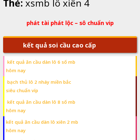
Thẻ:
xsmb lô xiên 4
phát tài phát lộc – sô chuẩn vip
kết quả soi cầu cao cấp
kết quả ăn cầu dàn lô 6 số mb
hôm nay
bạch thủ lô 2 nháy miền bắc
siêu chuẩn víp
kết quả ăn cầu dàn lô 8 số mb
hôm nay
kết quả ăn cầu dàn lô xiên 2 mb
hôm nay