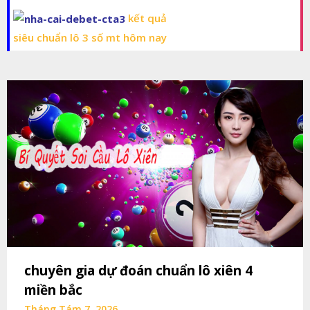
kết quả
siêu chuẩn lô 3 số mt hôm nay
chuyên gia dự đoán chuẩn lô xiên 4
miền bắc
Tháng Tám 7, 2026