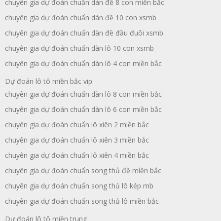
chuyên gia dự đoán chuẩn dàn đề 8 con miền bắc
chuyên gia dự đoán chuẩn dàn đề 10 con xsmb
chuyên gia dự đoán chuẩn dàn đề đầu đuôi xsmb
chuyên gia dự đoán chuẩn dàn lô 10 con xsmb
chuyên gia dự đoán chuẩn dàn lô 4 con miền bắc
Dự đoán lô tô miền bắc vip
chuyên gia dự đoán chuẩn dàn lô 8 con miền bắc
chuyên gia dự đoán chuẩn dàn lô 6 con miền bắc
chuyên gia dự đoán chuẩn lô xiên 2 miền bắc
chuyên gia dự đoán chuẩn lô xiên 3 miền bắc
chuyên gia dự đoán chuẩn lô xiên 4 miền bắc
chuyên gia dự đoán chuẩn song thủ đề miền bắc
chuyên gia dự đoán chuẩn song thủ lô kép mb
chuyên gia dự đoán chuẩn song thủ lô miền bắc
Dự đoán lô tô miền trung