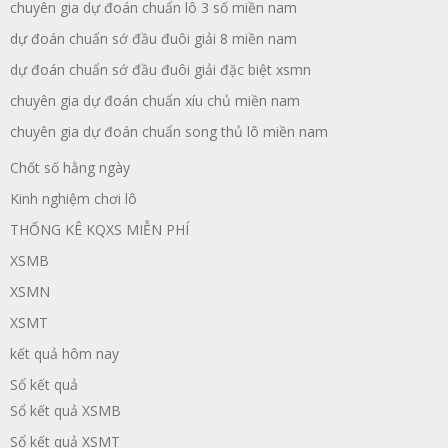
chuyên gia dự đoán chuẩn lô 3 số miền nam
dự đoán chuẩn sớ đầu đuôi giải 8 miền nam
dự đoán chuẩn sớ đầu đuôi giải đặc biệt xsmn
chuyên gia dự đoán chuẩn xíu chủ miền nam
chuyên gia dự đoán chuẩn song thủ lô miền nam
Chốt số hằng ngày
Kinh nghiệm chơi lô
THỐNG KÊ KQXS MIỄN PHÍ
XSMB
XSMN
XSMT
kết quả hôm nay
Sổ kết quả
Sổ kết quả XSMB
Sổ kết quả XSMT