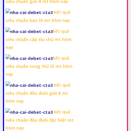
siêu chuẩn giải 8 mt hôm nay
kết quả
siêu chuẩn bao lô mt hôm nay
kết quả
siêu chuẩn cặp xỉu chủ mt hôm
nay
kết quả
siêu chuẩn song thủ lô mt hôm
nay
kết quả
siêu chuẩn đầu đuôi giải 8 mt
hôm nay
kết quả
siêu chuẩn đầu đuôi đặc biệt mt
hôm nay