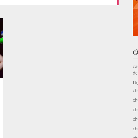
C
ca
de
Dự
ch
ch
ch
ch
ch