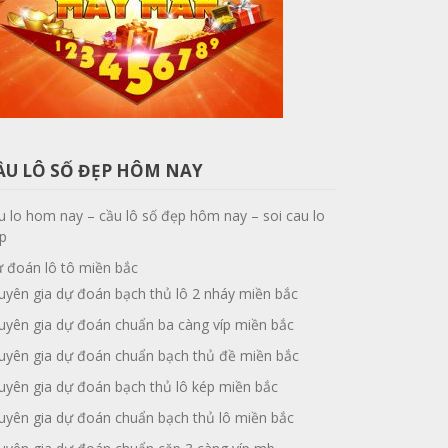
ẦU LÔ SỐ ĐẸP HÔM NAY
u lo hom nay – cầu lô số đẹp hôm nay – soi cau lo
p
 đoán lô tô miền bắc
uyên gia dự đoán bạch thủ lô 2 nháy miền bắc
uyên gia dự đoán chuẩn ba càng víp miền bắc
uyên gia dự đoán chuẩn bạch thủ đề miền bắc
uyên gia dự đoán bạch thủ lô kép miền bắc
uyên gia dự đoán chuẩn bạch thủ lô miền bắc