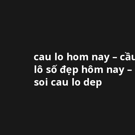
Skip
to
content
cau lo hom nay – cầ
lô số đẹp hôm nay –
soi cau lo dep