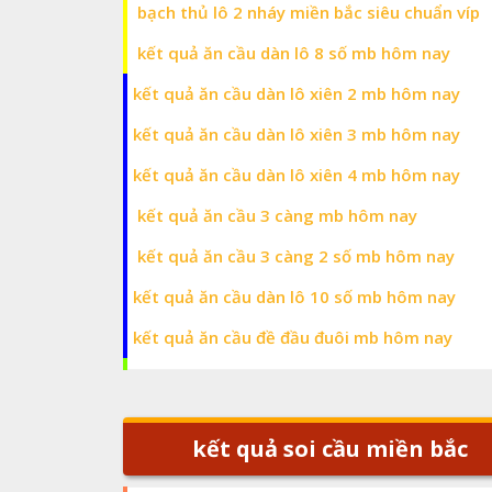
bạch thủ lô 2 nháy miền bắc siêu chuẩn víp
kết quả ăn cầu dàn lô 8 số mb hôm nay
kết quả ăn cầu dàn lô xiên 2 mb hôm nay
kết quả ăn cầu dàn lô xiên 3 mb hôm nay
kết quả ăn cầu dàn lô xiên 4 mb hôm nay
kết quả ăn cầu 3 càng mb hôm nay
kết quả ăn cầu 3 càng 2 số mb hôm nay
kết quả ăn cầu dàn lô 10 số mb hôm nay
kết quả ăn cầu đề đầu đuôi mb hôm nay
kết quả soi cầu miền bắc