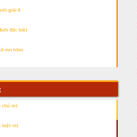
ôi giải 8
uôi đặc biệt
 số mn hôm
g
u chủ mt
c biệt mt