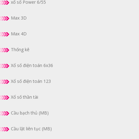
xổ số Power 6/55
Max 3D
Max 4D
Thống kê
Xổ số điện toán 6x36
Xổ số điện toán 123
Xổ số thần tài
Cầu bạch thủ (MB)
Cầu lật liên tục (MB)