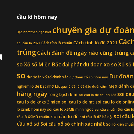
cầu lô hôm nay
chuyên gia dự đoá
Bạc nhớ theo đặc biệt
Cách
Cách tính lô đề 2021
Cách tính lô chuẩn
soi cầu lô 2021
trúng
Cách đánh đề ngày nào cũng trúng
u
C
so Xổ số Miền Bắc dại phát
du doan xo so Xổ số
so
Dự đoán
dự đoán xổ số chính xác
dự đoán xổ số hôm nay
Mẹo đánh đ
nghiệm lô đề bạc nhớ
kết quả lô đề
lô đề đầu đuôi câm
hàng ngày
soi cau
rồng bạch kim
soi cau lo de chuan 668
cau lo de kqxs 3 mien
soi cau lo de mt
soi cau lo de onlin
lo xsmb hom nay
soi cau lo XSMB minh ngoc
Soi cầu l
soi cầu chuẩn
soi cầu 
soi cầu lô đề
cầu lô XSMB chuẩn.
soi cầu lô đề hà nội
cầu xổ số
Soi cầu xổ số chính xác nhất
Soi lô xiên chuẩ