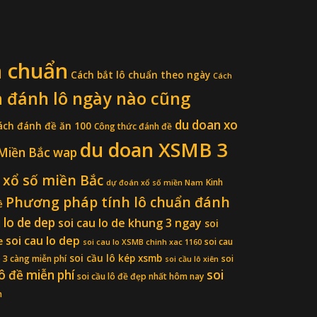
n chuẩn
Cách bắt lô chuẩn theo ngày
Cách
 đánh lô ngày nào cũng
du doan xo
ách đánh đề ăn 100
Công thức đánh đề
du doan XSMB 3
 Miền Bắc wap
 xổ số miền Bắc
Kinh
dự đoán xổ số miền Nam
Phương pháp tính lô chuẩn đánh
ề
 lo de dep
soi cau lo de khung 3 ngay
soi
soi cau lo dep
e
soi cau
soi cau lo XSMB chinh xac 1160
soi cầu lô kép xsmb
ô 3 càng miễn phí
soi
soi cầu lô xiên
lô đề miễn phí
soi
soi cầu lô đề đẹp nhất hôm nay
n