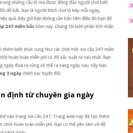
trong những cầu lô mà được đông đảo người chơi biết
ối dễ bắt. Bạn là người thích chơi lô kép mỗi ngày,
hiệu quả. Bây giờ bạn không cần bận tâm điều đó bạn để
kép 247 miền bắc
hôm nay. Chúng tôi luôn phân tích nhận
 thêm kiến thức cung như các chơi mới. soi cầu 247 miền
hốt hoàn toàn miễn phí có độ xắc xuất ra cao nhất. Bạn
g ngày đưa ra cũng có thể ra sang ngày sau. Vậy bạn
ung 3 ngày
chính xác tuyệt đối.
n định từ chuyên gia ngày
hờ vào trang soi cầu 247. Trang web này đã tạo thêm
 chốt hoàn toàn miễn phí. Bạn có thể yên tâm về độ
uả hàng ngày.