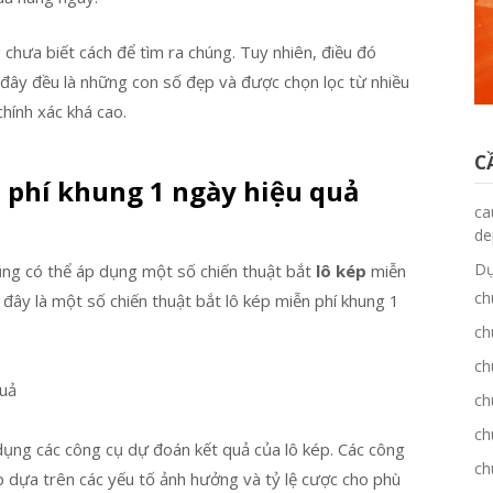
 chưa biết cách để tìm ra chúng. Tuy nhiên, điều đó
 đây đều là những con số đẹp và được chọn lọc từ nhiều
hính xác khá cao.
C
n phí khung 1 ngày hiệu quả
ca
de
Dự
cũng có thể áp dụng một số chiến thuật bắt
lô kép
miễn
ch
 đây là một số chiến thuật bắt lô kép miễn phí khung 1
ch
ch
quả
ch
ch
dụng các công cụ dự đoán kết quả của lô kép. Các công
ch
p dựa trên các yếu tố ảnh hưởng và tỷ lệ cược cho phù