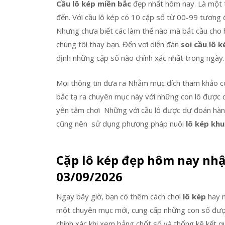
Cầu lô kép miền bắc
đẹp nhất hôm nay. Là một 
đến. Với cầu lô kép có 10 cặp số từ 00-99 tương đ
Nhưng chưa biết các làm thế nào mà bắt cầu cho 
chúng tôi thay bạn. Đến vơi diễn đàn
soi cầu lô 
định những cặp số nào chính xác nhất trong ngày.
Mọi thông tin đưa ra Nhằm mục đích tham khảo có
bắc tạ ra chuyên mục này với những con lô được c
yên tâm chơi Những với cầu lô được dự đoán hàn
cũng nên sử dụng phương pháp nuôi
lô kép kh
Cặp lô kép đẹp hôm nay nhậ
03/09/2026
Ngay bây giờ, bạn có thêm cách chơi
lô kép
hay n
một chuyên mục mới, cung cấp những con số được
chính xác khi xem bảng chốt số và thống kê kết q