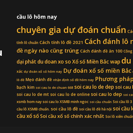
cầu lô hôm nay
chuyên gia dự đoán chuẩn
Cá
Cách đánh lô 
Cách tính lô đề 2021
tính lô chuẩn
u
đề ngày nào cũng trúng
Cách đánh đề ăn 100
Công
du
dại phát
du doan xo so Xổ số Miền Bắc wap
Dự đoán xổ số miền Bắc
xác
dự đoán xổ số hôm nay
Phương pháp 
Mẹo đánh đề
lô đề
nhận định số đề hôm nay
soi cau lo de dep
soi cau
bạch kim
soi cau lo de chuan 668
soi cau lo dep
soi cau lo de mt
soi cau lo de online
soi ca
xsmb hom nay
soi cau lo XSMB minh ngoc
Soi cầu lô 
soi cầu chuẩn
soi cầu 
soi cầu lô đề
cầu lô XSMB chuẩn.
soi cầu lô đề hà nội
cầu xổ số
Soi cầu xổ số chính xác nhất
Soi lô xiên chuẩ