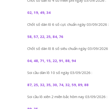
Chốt số dàn lô 4 số miễn phí ngày 03/09/2026 :
02, 19, 49, 34
Chốt số dàn lô 6 số cực chuẩn ngày 03/09/2026 :
58, 57, 22, 25, 84, 76
Chốt số dàn lô 8 số siêu chuẩn ngày 03/09/2026 
04, 48, 71, 15, 22, 91, 88, 94
Soi cầu dàn lô 10 số ngày 03/09/2026 :
87, 25, 32, 35, 30, 74, 32, 59, 89, 88
Soi cầu lô xiên 2 miền bắc hôm nay 03/09/2026 :
89, 35