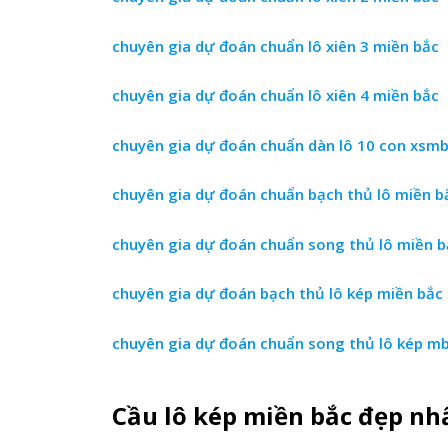
chuyên gia dự đoán chuẩn lô xiên 3 miền bắc
chuyên gia dự đoán chuẩn lô xiên 4 miền bắc
chuyên gia dự đoán chuẩn dàn lô 10 con xsm
chuyên gia dự đoán chuẩn bạch thủ lô miền b
chuyên gia dự đoán chuẩn song thủ lô miền b
chuyên gia dự đoán bạch thủ lô kép miền bắc
chuyên gia dự đoán chuẩn song thủ lô kép m
Cầu lô kép miền bắc đẹp nh