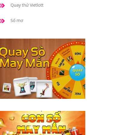
Quay thử Vietlott
Sổ mơ