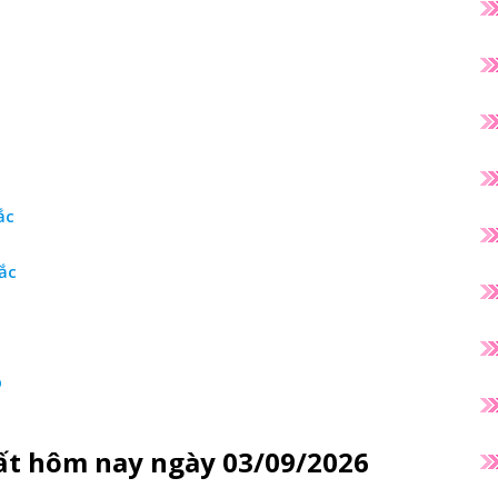
b
ắc
ắc
b
ất hôm nay ngày 03/09/2026