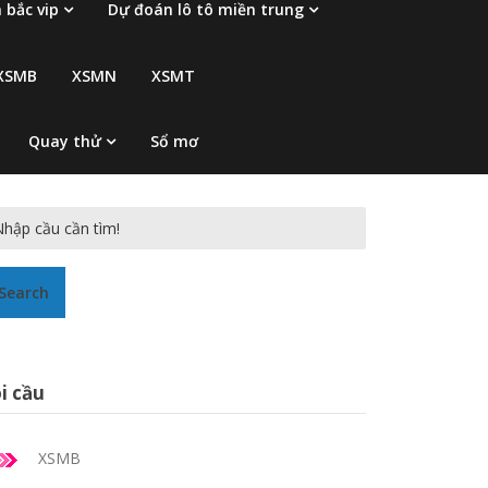
 bắc vip
Dự đoán lô tô miền trung
XSMB
XSMN
XSMT
Quay thử
Sổ mơ
Search
i cầu
XSMB